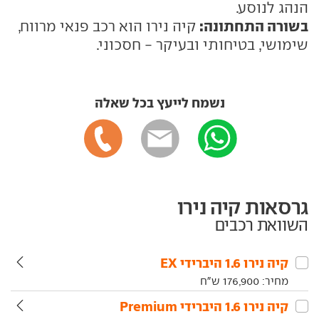
הנהג לנוסע.
בשורה התחתונה:
קיה נירו הוא רכב פנאי מרווח,
שימושי, בטיחותי ובעיקר - חסכוני.
נשמח לייעץ בכל שאלה
גרסאות קיה נירו
השוואת רכבים
קיה‏ נירו‏ 1.6 היברידי EX
מחיר:
176,900
ש"ח
קיה‏ נירו‏ 1.6 היברידי Premium