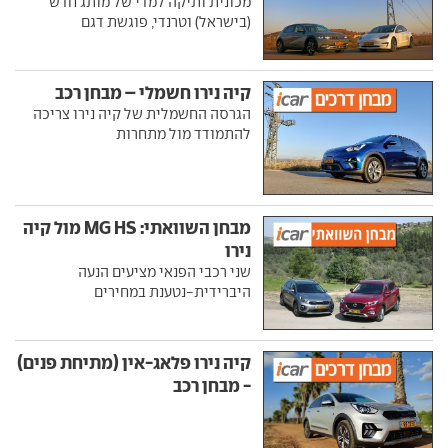
מכונית ותיקה למדי של מותג חדש
(בישראל) וטרנדי, פוגשת דגם
קיה נירו חשמלי – מבחן רכב
הגרסה החשמלית של קיה נירו צריכה
להתמודד מול מתחרות
מבחן השוואתי: MG HS מול קיה
נירו
שני רכבי הפנאי מציעים הנעה
היברידית-נטענת במחירים
קיה נירו פלאג-אין (מתיחת פנים)
- מבחן רכב