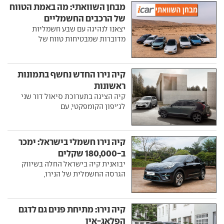
מבחן השוואתי: מה באמת הטווח
של הרכבים החשמליים
יצאנו לנהיגה עם שבע חשמליות
מדוברות שמבטיחות טווח של
קיה נירו החדש נחשף בתמונות
ראשונות
קיה הציגה בתערוכת סיאול דור שני
לג'יפון הקומפקטי, עם
קיה נירו חשמלי בישראל: ימכר
ב-180,000 שקלים
יבואנית קיה בישראל החלה בשיווק
הגרסה החשמלית של הנירו,
קיה נירו: מתיחת פנים גם לדגם
הפלאג-אין