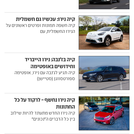
קיה נירו: עכשיו גם חשמלית
קיה חשפה תמונות ופרטים ראשונים על
הנירו החשמלית, עם
קיה בז'נבה: נירו הייבריד
וחידושים באופטימה
קיה תגיע לג'נבה עם נירו, אופטימה
ספורטסווגן (סטיישן)
קיה נירו נחשף - לרקוד על כל
החתונות
קיה נירו החדש מתעתד להיות שילוב
בין כל הדברים ה"נכונים"