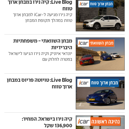
Live Blog: קיה נירו במבחן ארוך
טווח
קיה נירו מגיעה ל-iCar למבחן ארוך
טווח. במהלך תקופת המבחן
מבחן השוואתי - משפחתיות
היברידיות
יונדאי איוניק וקיה נירו הגיעו לישראל
במטרה לחלוק עם
Live Blog: טויוטה פריוס במבחן
ארוך טווח
קיה נירו בישראל. המחיר:
136,900 שקל