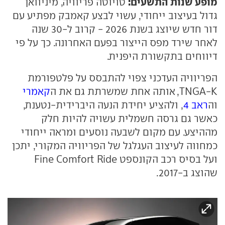
מופע שנות התשעים:
טויוטה פריוויה, מיניוואן
גדול בעיצוב ייחודי, עשוי לבצע קאמבק מפתיע עם
דור חדש שיוצג בשנת 2026 - קרוב ל-30 שנה
לאחר שירד מפס הייצור בפעם האחרונה. כך על פי
דיווחים בתקשורת היפנית.
הפריוויה העדכני צפוי להתבסס על פלטפורמת
TNGA-K, אותה אחת שמשרתת גם את ה
קאמרי
וה
ראב 4
, ולהציע יחידת הנעה היברידית-נטענת,
כאשר גם גרסה חשמלית עשויה להיות חלק
מההיצע. עם מקום לשבעה נוסעים ומראה ייחודי
כמחווה לעיצוב העגלגל של הפריוויה המקורי, יתכן
ועל בסיס רכב הקונספט Fine Comfort Ride
שהוצג ב-2017.