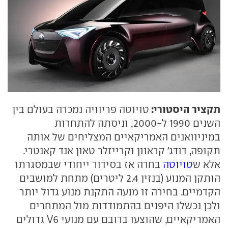
תקציר היסטורי:
טויוטה פריוויה נמכרה בעולם בין
השנים 1990 ל-2000, וניסתה להתחרות
במיניוואנים האמריקאיים המצליחים של אותה
תקופה, דודג' קראוון וקרייזלר טאון אנד קאנטרי.
אלא ש
טויוטה
בחרה אז בסידור ייחודי שבמסגרתו
הותקן המנוע (בנזין 2.4 ליטרים) מתחת למושבים
הקדמיים. בחירה זו מנעה התקנת מנוע גדול יותר
ולכן נכשלו היפנים בהתמודדות מול המתחרים
האמריקאיים, שהוצעו ברובם עם מנועי V6 גדולים