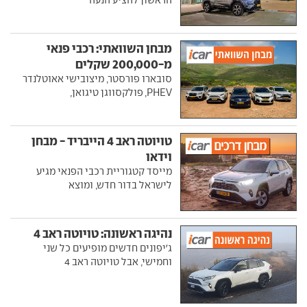
מבחן השוואתי: רכבי פנאי
מ-200,000 שקלים
סובארו פורסטר, מיצובישי אאוטלנדר
PHEV, פולקסווגן טיגואן,
טויוטה ראב 4 הייבריד - מבחן
וידאו
מייסד קטגוריית רכבי הפנאי מגיע
לישראל בדור חדש, ומוצא
נהיגה ראשונה: טויוטה ראב 4
ג'יפונים חדשים מופיעים כל שני
וחמישי, אבל טויוטה ראב 4