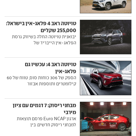
טויוטה ראב 4 פלאג-אין בישראל:
255,000 שקלים
יבואנית טויוטה החלה בשיווק גרסת
הפלאג-אין הייבריד של
טויוטה ראב 4: עכשיו גם
פלאג-אין
הספק של 306 כוחות סוס, טווח של 60
קילומטרים ותוספות אבזור
מבחני ריסוק: 7 דגמים עם ציון
מירבי
ארגון Euro NCAP פרסם תוצאות
למבחני ריסוק חדשים. בין