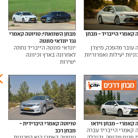
מבחן השוואתי: טויוטה קאמרי
זולה
 קאמרי הייבריד - מבחן
נגד יונדאי סונטה
החד
יונדאי סונטה הייבריד נחתה
הדור
 עובר מהפכה, מיצרן
לאחרונה בארץ וכיוונה
שיפו
ניות יעילות ואפרוריות
ישירות
הדלק
 קאמרי - מבחן וידאו
טויוטה קאמרי היברידית -
טויו
 קאמרי הייבריד עברה
מבחן רכב
ההז
 פנים מקיפה, וקיבלה
טויוטה קאמרי היא המכונית
יוני