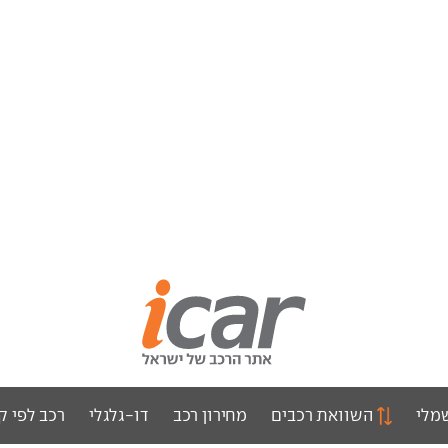
מלי
השוואת רכבים
מחירון רכב
דו-גלגלי
רכב לפי ק