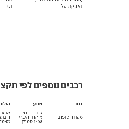
תג
נאבקת על
רכבים נוספים לפי תקצי
דגם
מנוע
הילוכ
טורבו-בנזין
אוטומ
סקודה סופרב
מיקרו-היברידי
רובוט
1498 סמ״ק
מצמדי