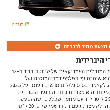
לגלריה
הצעת מחיר לרכב זה
 היברידית
טויוטה קאמרי הייבריד היא מכונית המנהלים האמריקאית של טויוטה. בדור ה-12
, זה שהגיע לישראל ב-2024, היא שומרת על הפלטפורמה המוכרת ועל
המאפיינים העיקריים של קודמתה. לקאמרי בסיס גלגלים מרשים העומד על 282.5
במיוחד. היא מצוידת ביחידת הנעה היברידית
העושה שימוש במנוע בנזין בנפח 2.5 ליטר יחד עם מנוע חשמלי, כך שההספק
המשולב עומד על 230 כ"ס וצריכת הדלק מצוינת עם נתון רשמי של כ-20 ק"מ