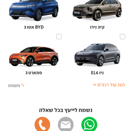
קיה נירו
BYD אטו 3
ניו EL6
סמארט 3
הצג עוד רכבים
השווה
נשמח לייעץ בכל שאלה