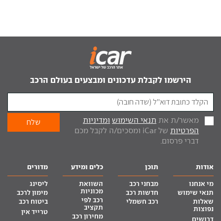
הירשמו לקבלת עדכונים ומבצעים בעולם הרכב
מאשר/ת את
תנאי השימוש
ומדיניות
הפרטיות
של iCar ומסכים/ה לקבל מכם
דברי פרסום.
אודות
תוכן
כלים ומידע
מדורים
מי אנחנו
מבחני רכב
השוואת
ליסינג
מכוניות
תנאי שימוש
חדשות רכב
מימון לרכב
רכב לפי
שאלות
רכב חשמלי
ביטוח רכב
תקציב
נפוצות
טרייד אין
מחירון רכב
דרושים