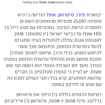
Getting your
Trinity Audio
player ready...
יבואנית
פיג'ו
,
סיטרואן
,
אופל
הודיעה כי היא
מזמינה 25,097 מכוניות מהמותגים השונים
למוסכיה הרשת. הסיבה: במכוניות עם מנוע דיזל 1.5
HDi שעלו על כבישי ישראל בין ספטמבר 2018
לאוגוסט 2024 עלולה להתגלות בעיה שתגרום
לכשל בשרשרת התזמון, וכתוצאה מכך עשוי
להיפגע המנוע. בכלי הרכב שיומנו למוסך תעודכן
תוכנת מחשב מנוע ותוחלף שרשרת התזמון במקרה
הצורך. משך זמן העבודה הצפוי הוא כשעה ועד שש
שעות. יש לציין כי קונצרן סטלנטיס, בו חברים
שלושת המותגים, קרא בכל רחבי העולם למכוניות
עם מנוע זה לתיקון במוסך.
רשימת הדגמים כוללת בין היתר את סיטרואן
ברלינגו, פיג'ו 3008 ו-5008, סיטרואן C5 איירקרוס,