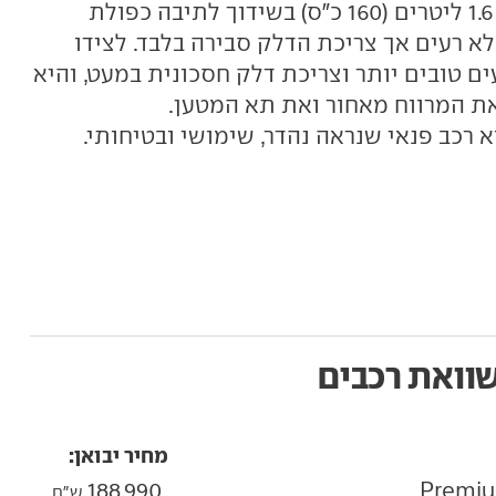
מצוידות במנוע טורבו-בנזין בנפח 1.6 ליטרים (160 כ"ס) בשידוך לתיבה כפולת
א רעים אך צריכת הדלק סבירה בלבד. לצידו
ים טובים יותר וצריכת דלק חסכונית במעט, והיא
ת המרווח מאחור ואת תא המטען.
א רכב פנאי שנראה נהדר, שימושי ובטיחותי.
וואת רכבים
מחיר יבואן:
188,990
ש"ח