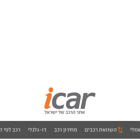
מלי
השוואת רכבים
מחירון רכב
דו-גלגלי
רכב לפי ק