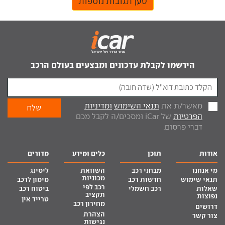
טען תגובות נוספות
הירשמו לקבלת עדכונים ומבצעים בעולם הרכב
מאשר/ת את
תנאי השימוש
ומדיניות
הפרטיות
של iCar ומסכים/ה לקבל מכם
דברי פרסום.
אודות
תוכן
כלים ומידע
מדורים
מי אנחנו
מבחני רכב
השוואת
ליסינג
מכוניות
תנאי שימוש
חדשות רכב
מימון לרכב
רכב לפי
שאלות
רכב חשמלי
ביטוח רכב
תקציב
נפוצות
טרייד אין
מחירון רכב
דרושים
הצהרת
צור קשר
נגישות