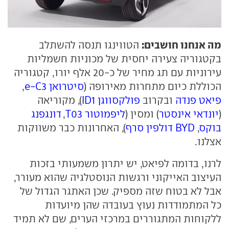
מה אנחנו חושבים:
הטווינגו תנסה להשתלב
בקטגוריה צעירה יחסית של מכוניות חשמליות
עירוניות עם תג מחיר של כ-20 אלף יורו, קטגוריה
הכוללת כיום מתחרות מאירופה (
סיטרואן e-C3
,
פיאט פנדה
ובקרוב
פולקסווגן ID1
), מקוריאה
(
יונדאי אינסטר
) ומסין (
ליפמוטור T03
,
דונגפנג
בוקס
,
BYD דולפין סרף
), האחרונות כבר משווקות
אצלנו.
לרנו, בדומה לפיאט, יש יתרון משמעותי בזכות
העיצוב האייקוני ורגשות הנוסטלגיה שהוא מעורר,
אבל לא בטוח שזה מספיק. שכן האתגר הגדול של
כל המתמודדות נעוץ בעובדה שהן מיועדות
ללקוחות המתגוררים במרכזי הערים, שם לא תמיד