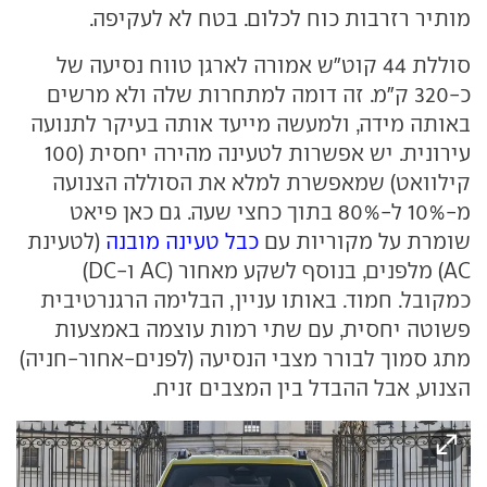
מותיר רזרבות כוח לכלום. בטח לא לעקיפה.
סוללת 44 קוט"ש אמורה לארגן טווח נסיעה של
כ-320 ק"מ. זה דומה למתחרות שלה ולא מרשים
באותה מידה, ולמעשה מייעד אותה בעיקר לתנועה
עירונית. יש אפשרות לטעינה מהירה יחסית (100
קילוואט) שמאפשרת למלא את הסוללה הצנועה
מ-10% ל-80% בתוך כחצי שעה. גם כאן פיאט
שומרת על מקוריות עם
כבל טעינה מובנה
(לטעינת
AC) מלפנים, בנוסף לשקע מאחור (AC ו-DC)
כמקובל. חמוד. באותו עניין, הבלימה הרגנרטיבית
פשוטה יחסית, עם שתי רמות עוצמה באמצעות
מתג סמוך לבורר מצבי הנסיעה (לפנים-אחור-חניה)
הצנוע, אבל ההבדל בין המצבים זניח.