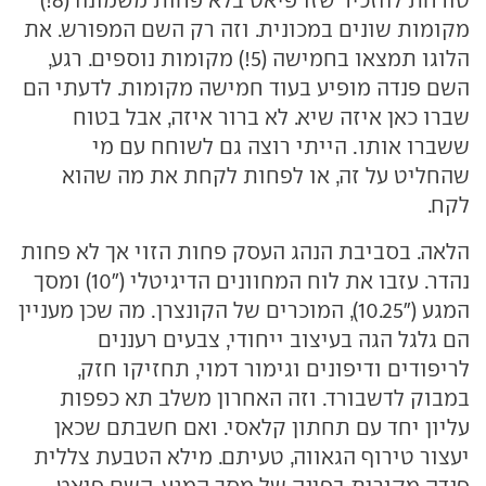
מקומות שונים במכונית. וזה רק השם המפורש. את
הלוגו תמצאו בחמישה (5!) מקומות נוספים. רגע,
השם פנדה מופיע בעוד חמישה מקומות. לדעתי הם
שברו כאן איזה שיא. לא ברור איזה, אבל בטוח
ששברו אותו. הייתי רוצה גם לשוחח עם מי
שהחליט על זה, או לפחות לקחת את מה שהוא
לקח.
הלאה. בסביבת הנהג העסק פחות הזוי אך לא פחות
נהדר. עזבו את לוח המחוונים הדיגיטלי ("10) ומסך
המגע ("10.25), המוכרים של הקונצרן. מה שכן מעניין
הם גלגל הגה בעיצוב ייחודי, צבעים רעננים
לריפודים ודיפונים וגימור דמוי, תחזיקו חזק,
במבוק לדשבורד. וזה האחרון משלב תא כפפות
עליון יחד עם תחתון קלאסי. ואם חשבתם שכאן
יעצור טירוף הגאווה, טעיתם. מילא הטבעת צללית
פנדה מקורית בפינה של מסך המגע, השם פיאט