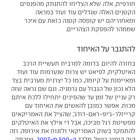
חורפית, אלה שלא הצליחו להתנתק מהפנסים
הקטנים האלה שגדלים עוד ועוד במראה
ומאחוריהם יש קופסה קטנה כזאת עם איכר
שממהר להפסקת הצהריים.
להתגבר על האיחוד
בחזרה להיום. בדומה למרבית תעשיית הרכב
האיטלקית, לפיאט יש צרות שנערמות עוד ועוד
ומאיימות על קיומה, כמו כל יצרנית מערבית בצד
הלא נכון של הגבול עם גרמניה. וגם שם נראה שזה
רק עניין של זמן עד שהסינים יתחילו ללכת איתם
מכות. אפשר כמובן להאשים את האיחוד עם
קרייזלר-ג'יפ-ראם-דודג', שהציל את האמריקאים
מפשיטת רגל מביכה, אבל די אילץ את האיטלקים
להתמקד בשוק האמריקאי ולזנוח את אירופה. וזה
היה הימור כושל. מלבד
ה-500 מ-2007
, שזכתה