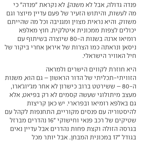
פנדה גדולה, אבל לא משנה), לא נקראת "פנדה" כי
מה לעשות, והיתוש הזעיר של פעם עדיין מיוצר וגם
משווק. והיא נראית מצוין ומגניבה וכל מה שהייתם
יכולים לצפות ממכונית איטלקית. חוץ מאלפא
רומיאו ארנה בשנות ה-80 שיוצרה בשיתוף עם
ניסאן ונראתה כמו הצרות של איראן אחרי ביקור של
חיל האוויר הישראלי.
היא חוזרת לקווים הישרים ולמראה
הזוויתי-תכליתי של הדור הראשון – גם הוא, משנות
ה-80 – ששירטט ברוב כישרון לא אחר מג'יוג'ארו,
מעצב מיתולוגי שעשה קסמים לא רק בפיאט, אלא
גם באלפא רומיאו ובפרארי. יש כאן קריצות
להיסטוריה עם פנסים מקוריים, התחנפות לקהל עם
שטיקים של רכב פנאי וחישוקי "16 נהדרים מברזל
בגרסה הזולה וקצת פחות נהדרים אבל עדיין נאים
בגודל "17 במכונית המבחן. אבל יותר מכל