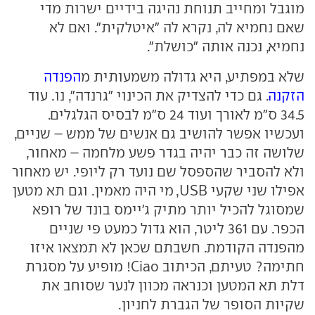
מוגבל ומחייב תנוחת נהיגה בידיים ישרות מדי
שאם נחמיא לה, נקרא לה "איטלקית". ואם לא
נחמיא, נכנה אותה "כושלת".
שלא במפתיע, היא גדולה משמעותית מ
הפנדה
הזקנה
. גם כדי להצדיק את הכינוי "גרנדה", נו. עוד
34.5 ס"מ לאורך ועוד 24 ס"מ לבסיס הגלגלים.
ועכשיו אפשר להושיב גם אנשים של ממש – שניים,
שלושה זה כבר יהיה בגדר פשע מלחמה – מאחור,
ולא להסביר שהספסל שם נועד רק ליופי. יש מאחור
אפילו שני שקעי USB, מי היה מאמין. וגם תא מטען
שמסוגל להכיל יותר מתיק ג'יימס בונד של רופא
הכפר. עם 361 ליטר, הוא גדול כמעט פי שניים
מהפנדה הקודמת. חשבתם שכאן לא תמצאו איזו
חתימה? טעיתם, הכיתוב Ciao! מופיע על מסגרת
דלת תא המטען וכנראה מכוון לנער שסוחב את
שקיות הסופר של הגברת לחניון.