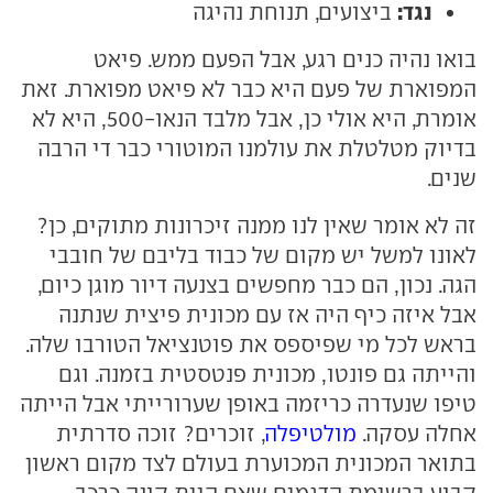
נגד:
ביצועים, תנוחת נהיגה
בואו נהיה כנים רגע, אבל הפעם ממש. פיאט
המפוארת של פעם היא כבר לא פיאט מפוארת. זאת
אומרת, היא אולי כן, אבל מלבד הנאו-500, היא לא
בדיוק מטלטלת את עולמנו המוטורי כבר די הרבה
שנים.
זה לא אומר שאין לנו ממנה זיכרונות מתוקים, כן?
לאונו למשל יש מקום של כבוד בליבם של חובבי
הגה. נכון, הם כבר מחפשים בצנעה דיור מוגן כיום,
אבל איזה כיף היה אז עם מכונית פיצית שנתנה
בראש לכל מי שפיספס את פוטנציאל הטורבו שלה.
והייתה גם פונטו, מכונית פנטסטית בזמנה. וגם
טיפו שנעדרה כריזמה באופן שערורייתי אבל הייתה
אחלה עסקה.
מולטיפלה
, זוכרים? זוכה סדרתית
בתואר המכונית המכוערת בעולם לצד מקום ראשון
קבוע ברשימת הדגמים שאם היית קונה כרכב