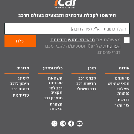
הירשמו לקבלת עדכונים ומבצעים בעולם הרכב
מאשר/ת את
תנאי השימוש
ומדיניות
הפרטיות
של iCar ומסכים/ה לקבל מכם
דברי פרסום.
אודות
תוכן
כלים ומידע
מדורים
מי אנחנו
מבחני רכב
השוואת
ליסינג
מכוניות
תנאי שימוש
חדשות רכב
מימון לרכב
רכב לפי
שאלות
רכב חשמלי
ביטוח רכב
תקציב
נפוצות
טרייד אין
מחירון רכב
דרושים
הצהרת
צור קשר
נגישות