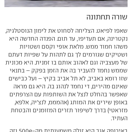
שורה תחתונה
שאפו לפיאט. הצליחה לסחוט את לימון הנוסטלגיה,
נקטרינה, אם תעדיפו, עד תום. הפנדה החדשה היא
משהו חמוד ממש. מלאת אופי וקסם ושטויות
ושטיקים שגורמים לך גם לתהות על שפיות דעתם
של מעצביה וגם לאהוב אותם בו זמנית. היא מכונית
שממש נחמד להעביר בה את הזמן בפקק – בתנאי
שזו רומא באביב, לא תל אביב בקיץ – ועל כבישים
שאינם מהירים, די נחמד לנהוג בה. היא גם מראה
שאפשר בהחלט לנצל את השותפות עם הצרפתים
באופן שירים את המותג (אהמממ, לנצ'יה, אלפא,
מזראטי) בדרך לשיפור תזרים המזומנים והבטחת
העתיד.
באירופה אגב היא זולה משמעותית מה-500e וזה