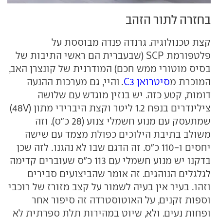
בחזרה לתור הזהב
קצת טכנולוגיה. גרנדה פנדה מבוססת על
פלטפורמת SCP (שבעברית הם ראשי התיבות של
בסיס מוטורי ממש חכם) המודרנית של קונצרן האב,
המוכרת מ
סיטרואן C3
. והיי, גם מערכות ההנעה
דומות, קטע כזה. יש בנזין מוגדש עם שלושה
צילינדרים בנפח 1.2 ליטר וקצת היברידי מתון (48V)
שמתעסק עם מנוע חשמלי צנוע (28 כ"ס). וזה
משולב בתיבת הילוכים כפולת מצמד עם שישה
יחסים ו-110 כ"ס. זה הדגם שבו לא נהגנו. לזה שכן
בדקנו יש מנוע חשמלי עם 113 כ"ס שעוברים קדימה
לגלגלים הנוהגים. זה אומר שהביצועים סבירים
וזהו. בעיר אין בעיה לשמור על קצב מזורז של רוכבי
וספות זקנים, על האוטוסטרדה זה סיפור אחר
ופחות נעים. ולא, שיוט במהירות תלת ספרתית לא