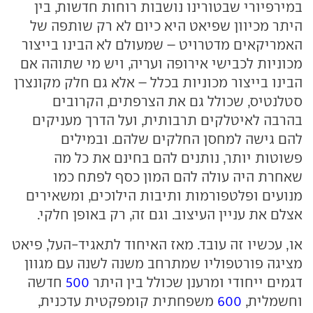
במירפיורי שבטורינו נושבות רוחות חדשות, בין
היתר מכיוון שפיאט היא כיום לא רק שותפה של
האמריקאים מדטרויט – שמעולם לא הבינו בייצור
מכוניות לכבישי אירופה ועריה, ויש מי שתוהה אם
הבינו בייצור מכוניות בכלל – אלא גם חלק מקונצרן
סטלנטיס, שכולל גם את הצרפתים, הקרובים
בהרבה לאיטלקים תרבותית, ועל הדרך מעניקים
להם גישה למחסן החלקים שלהם. ובמילים
פשוטות יותר, נותנים להם בחינם את כל מה
שאחרת היה עולה להם המון כסף לפתח כמו
מנועים ופלטפורמות ותיבות הילוכים, ומשאירים
אצלם את עניין העיצוב. וגם זה, רק באופן חלקי.
או, עכשיו זה עובד. מאז האיחוד לתאגיד-העל, פיאט
מציגה פורטפוליו שמתרחב משנה לשנה עם מגוון
דגמים ייחודי ומרענן שכולל בין היתר
500
חדשה
וחשמלית,
600
משפחתית קומפקטית עדכנית,