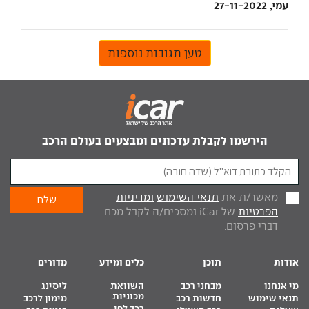
עמי, 27-11-2022
טען תגובות נוספות
הירשמו לקבלת עדכונים ומבצעים בעולם הרכב
מאשר/ת את
תנאי השימוש
ומדיניות
הפרטיות
של iCar ומסכים/ה לקבל מכם
דברי פרסום.
אודות
תוכן
כלים ומידע
מדורים
מי אנחנו
מבחני רכב
השוואת
ליסינג
מכוניות
תנאי שימוש
חדשות רכב
מימון לרכב
רכב לפי