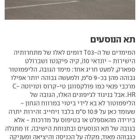
תא
הנוסעים
המימדים של ה-T03 דומים לאלו של מתחרותיה
הישירות - יונדאי i10, קיה פיקנטו ושברולט
ספארק, למעט חריג אחד: מימד הגובה. הליפמוטור
גבוהה מהן בכ-9 ס"מ, ולמעשה גבוהה יותר אפילו
מרכבי פנאי כמו פולקסווגן טי-קרוס וטויוטה C-
HR. אבל בניגוד לג'יפונים האלו, הגובה של
הליפמוטור לא בא לידי ביטוי במרווח הגחון -
שעומד כאן על 10.9 ס"מ בלבד ויחייב זהירות יתרה
בירידה מהאספלט או בטיפוס על מדרכות - אלא
בגובה של תא הנוסעים ובתנוחת הישיבה. זו מתגלה
כגבוהה מאוד, מקלה על הכניסה והיציאה ומעניקה