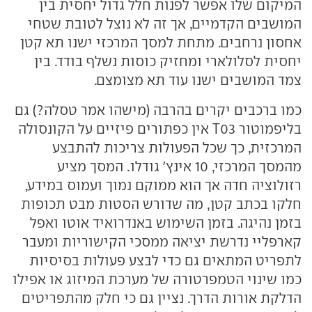
המיקום שלו אפשר לפנות חלל גדול יחסית בין
המושבים הקדמיים, אך זה לא נוצל לטובת שטחי
אחסון נרחבים. מתחת למסך המרכזי ישנו תא קטן
יחסית לסלולארי ומחזיק כוסות נשלף בודד. בין
צמד המושבים ישנו עוד תא מצומצם.
כמו ברכבים יקרים בהרבה (מישהו אמר טסלה?) גם
בליפמוטור T03 אין כפתורים פיזיים על הקונסולה
המרכזית, כך שכל הפעולות צריכות להתבצע
מהמסך המרכזי, 10 אינץ' גודלו. המסך מציע
רזולוציה חדה אך הוא ממוקם נמוך ועמוס במידע,
חלקו בכתב קטן, מה שדורש הסטות מבט תכופות
בזמן נהיגה. בזמן השימוש באנדרואיד אוטו ואפל
קארפליי נדרשת יציאה ממסכי הקישוריות ומעבר
לתפריט המתאים גם כדי לבצע פעולות בסיסיות
כמו שינוי הטמפרטורה של מערכת המיזוג או אפילו
הדלקת אורות הדרך. נציין גם כי חלק מהתפריטים