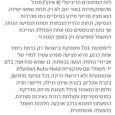
לוח המחוונים הדיגיטלי (8 אינץ') סובל
מהשתקפויות באור יום, לא רק תחת שמש ישירה.
הוא מציג פריטי מידע בסיסיים כמו מהירות
הנסיעה, תחנת הרדיו הנבחרת וטווח הנסיעה הנותר,
אך נתונים נוספים כמו אחוז הסוללה וצריכת
החשמל מופיעים רק במסך המרכזי.
ליפמוטור T03 משווקת בישראל רק ברמת גימור
אחת כרגע, והיא מציעה מפרט עשיר למדי של
אביזרי נוחות: הנעה בכפתור, גג שמש פנוראמי, בלם
יד חשמלי עם פונקציית Auto Hold (שפועלת
אוטומטית ולא דורשת דריכה בכל נסיעה מחדש),
בקרת אקלים, בקרת שיוט רגילה, חיישני חניה
מלפנים ומאחור (כולל תצוגת מרחק מדויקת
בסנטימטרים!) ומצלמת רוורס באיכות מצוינת.
הופעתנו למצוא ברכב ארבעה חלונות חשמל
בהפעלה אוטומטית.