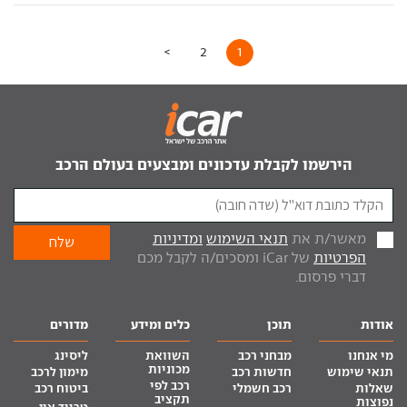
>
2
1
הירשמו לקבלת עדכונים ומבצעים בעולם הרכב
מאשר/ת את
תנאי השימוש
ומדיניות
הפרטיות
של iCar ומסכים/ה לקבל מכם
דברי פרסום.
אודות
תוכן
כלים ומידע
מדורים
מי אנחנו
מבחני רכב
השוואת
ליסינג
מכוניות
תנאי שימוש
חדשות רכב
מימון לרכב
רכב לפי
שאלות
רכב חשמלי
ביטוח רכב
תקציב
נפוצות