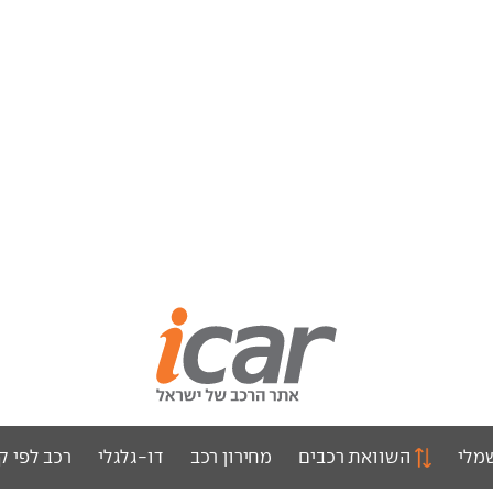
מלי
השוואת רכבים
מחירון רכב
דו-גלגלי
רכב לפי ק