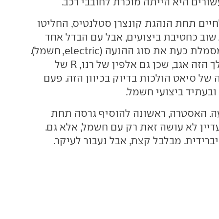
רים היא הייתה מוכרת לחובבי רכב.
חיים תחת הנהגת קונצרן סטלנטיס, החליטו
 שוב כחטיבת ביצועים, אבל עם הבדל אחד
חשוב - האות e מסמלת כעת את סוג ההנעה (electric, חשמל).
היא לא לבד במהלך הזה אגב, שכן גם אלפין של רנו, R של
 של סיאט הולכות בדיוק בכיוון הזה. פעם
 ובעתיד ביצועי חשמל.
. האסטרה, ראשונה להוסיף גרסה תחת
דיין לא עושה זאת רק עם חשמל, אלא גם.
ברידית. מבלבל קצת, אבל נעבור לעיקר.