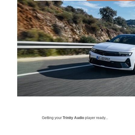
Getting your
Trinity Audio
player ready...