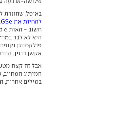
שלושה-ארבעה עשו
באופל, שחוזרת ל
להחיות את GSe
.
פולקסווגן וקופרה
אקשן בנזין, היום
אבל זה קצת מטעה
המיתוג המחייב, ע
במילים אחרות, הי