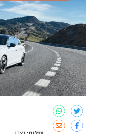
צילום:
יצרן