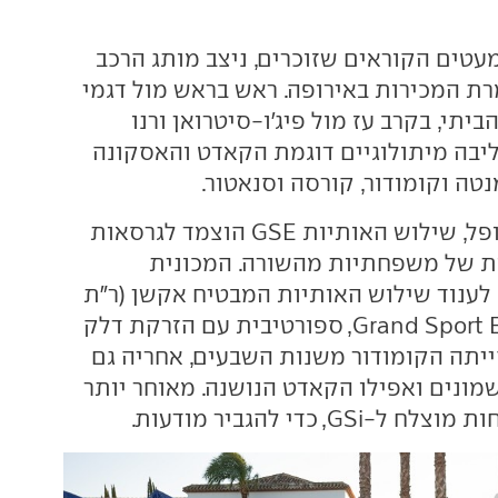
עטים הקוראים שזוכרים, ניצב מותג הרכב
רת המכירות באירופה. ראש בראש מול דגמי
יתי, בקרב עז מול פיג'ו-סיטרואן ורנו
ליבה מיתולוגיים דוגמת הקאדט והאסקונה
נטה וקומודור, קורסה וסנאטור.
בהיסטוריה של אופל, שילוש האותיות GSE הוצמד לגרסאות
ת של משפחתיות מהשורה. המכונית
ענוד שילוש האותיות המבטיח אקשן (ר"ת
של Grand Sport Einspritzung, ספורטיבית עם הזרקת דלק
ייתה הקומודור משנות השבעים, אחריה גם
מונים ואפילו הקאדט הנושנה. מאוחר יותר
GS, כדי להגביר מודעות.