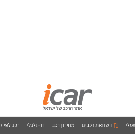
מלי
השוואת רכבים
מחירון רכב
דו-גלגלי
רכב לפי ק