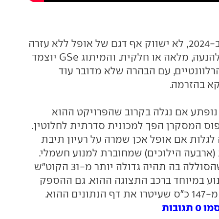
עוד לפני כן, כבר ב-2024, לא ישווק אף דגם של אופל ללא עזרה
חשמלית כלשהי להנעה, מלאה או חלקית. והמיתוג GSe יוצמד
לוונטיים, עם הבהרה שלא מדובר עוד
קא בהזרמה.
נופתע אם נגלה בקרוב שהפרויקט ההוא
וס המסקרן הפך למכונית סדרתית לחלוטין.
 לגלות אם אופל אכן שמרה על רעיון תיבת
 (ארבעה הילוכים) שמחוברת למנוע חשמלי.
אין לנו גם ספק שהסוללה בה תהיה גדולה יותר מ-31 הקוט"ש
וע במיוחד ברכב התצוגה ההוא. גם ההספק
ים ההוא.
ובות