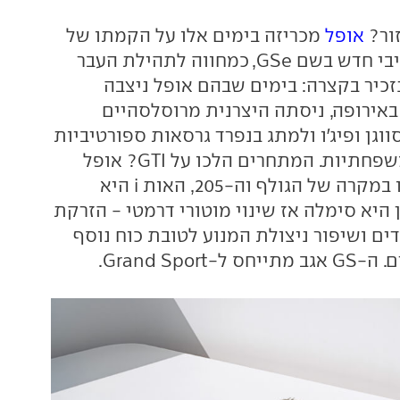
ור?
אופל
מכריזה בימים אלו על הקמתו של
תת-מותג ספורטיבי חדש בשם GSe, כמחווה לתהילת העבר
 דגמי ה-GSI. נזכיר בקצרה: בימים שבהם אופל ניצבה
אירופה, ניסתה היצרנית מרוסלסהיים
גן ופיג'ו ולמתג בנפרד גרסאות ספורטיביות
של סופר-מיני ומשפחתיות. המתחרים הלכו על GTI? אופל
בחרה ב-GSI וכמו במקרה של הגולף וה-205, האות i היא
היא סימלה אז שינוי מוטורי דרמטי - הזרקת
ים ושיפור ניצולת המנוע לטובת כוח נוסף
Grand Spor.