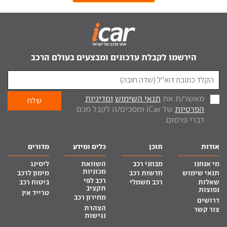
הירשמו לקבלת עדכונים ומבצעים בעולם הרכב
מאשר/ת את
תנאי השימוש
ומדיניות
הפרטיות
של iCar ומסכים/ה לקבל מכם
דברי פרסום.
אודות
תוכן
כלים ומידע
מדורים
מי אנחנו
מבחני רכב
השוואת
ליסינג
מכוניות
תנאי שימוש
חדשות רכב
מימון לרכב
רכב לפי
שאלות
רכב חשמלי
ביטוח רכב
תקציב
נפוצות
טרייד אין
מחירון רכב
דרושים
הצהרת
צור קשר
נגישות