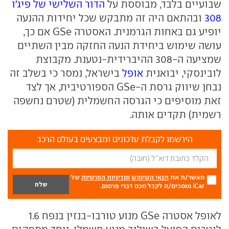
שבועיים בלבד, מבוססת על
הדור השלישי של פיג'ו
308
ובהתאם היה זה מתבקש שכל יחידות ההנעה
יופיע גם באחות הגרמנית. האסטרה GSe אם כך,
עושה שימוש ביחידת הנעה החזקה מבין השתיים
שמציעה ה-308 ההיברידית-נטענת. מקבוצת
לובינסקי, יבואנית
אופל
בישראל, נמסר כי בשלב זה
נבחן שיווק גרסת ה-GSe הספורטיבית, אך לצד
זאת מוסיפים כי הגרסה החשמלית (שטרם נחשפה
רשמית) תקדים אותה.
הירשמו לקבלת עדכונים ומבצעים בעולם הרכב
מאשר/ת את
תנאי השימוש
ומדיניות הפרטיות
של
iCar ומסכים/ה לקבל מכם דברי פרסום.
לאופל אסטרה GSe מנוע טורבו-בנזין בנפח 1.6