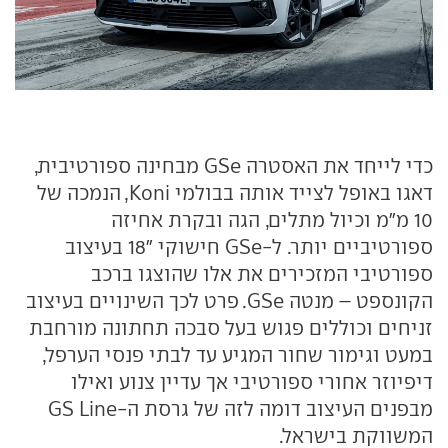
כדי לייחד את האסטרה GSe מבחינה ספורטיבית,
דאגו באופל לצייד אותה בבולמי Koni, הנמכה של
10 מ"מ וכיול מתלים, הגה ובקרת אחיזה
ספורטיביים יותר. ל-GSe חישוקי "18 בעיצוב
ספורטיבי המזכירים את אלו שהוצגו ברכב
הקונספט – מנטה GSe. פרט לכך השינויים בעיצוב
זניחים וכוללים פגוש בעל סבכה תחתונה מורחבת
במעט וגימור שחור המגיע עד לבתי פנסי הערפל,
דיפיוזר אחורי ספורטיבי אך עדיין צנוע ואילו
מבפנים העיצוב דומה לזה של גרסת ה-GS Line
המשווקת בישראל.