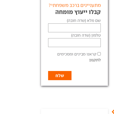
מתעניינים ברכב משפחתי?
קבלו ייעוץ מומחה
שם מלא (שדה חובה)
טלפון (שדה חובה)
קראנו מבינים ומסכימים
לתקנון
ם החדשות: אופל מעדכנת
אופל אסטרה: עכשיו גם
האסטרה
חשמלית
ל מרעננת את האסטרה
אחרי הגרסה החשמלית לפיג'ו
פחתית עם עיצוב מעודכן
308, זה היה רק ענין של זמן
ח
עד