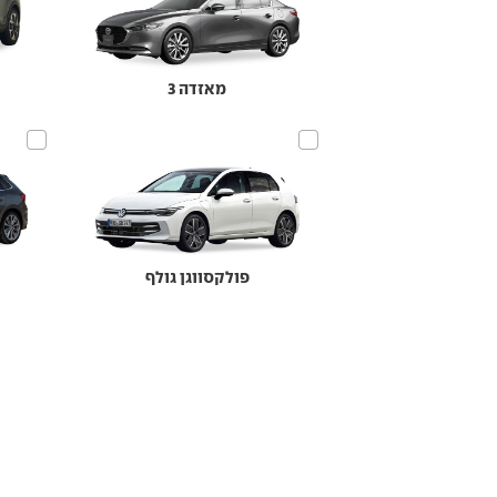
מאזדה 3
פולקסווגן גולף