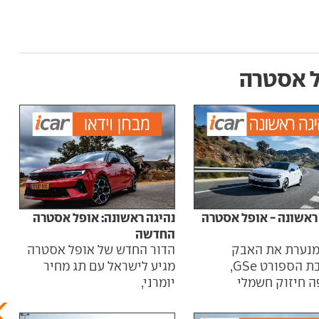
 אסטרה
הפני
ראשונה - אופל אסטרה
נהיגה ראשונה: אופל אסטרה
את 
החדשה
אופ
מנערת את האבק
הדור החדש של אופל אסטרה
המש
מחטיבת הספורט GSe,
מגיע לישראל עם תג מחיר
וטוו
ה חיזוק חשמלי
יומרני,