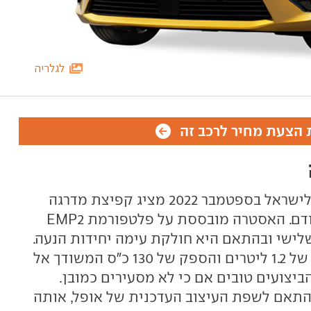
לגלריה
הצעת מחיר לרכב זה
אופל אסטרה בדור השישי שהגיע לישראל בספטמבר 2022 מציג קפיצת מדרגה
כמעט בכל תחום לעומת הדור הקודם. האסטרה מובססת על פלטפורמת EMP2
ג'ו 308 מהדור השלישי ובהתאם היא חולקת עימה יחידות הנעה.
לזו המשווקת בישראל מנוע בנפח של 1.2 ליטרים והספק של 130 כ"ס המשודך אל
ם 8 הילוכים - הביצועים טובים אם כי לא מסעירים כמובן.
 בהתאם לשפת העיצוב העדכנית של אופל, אותה