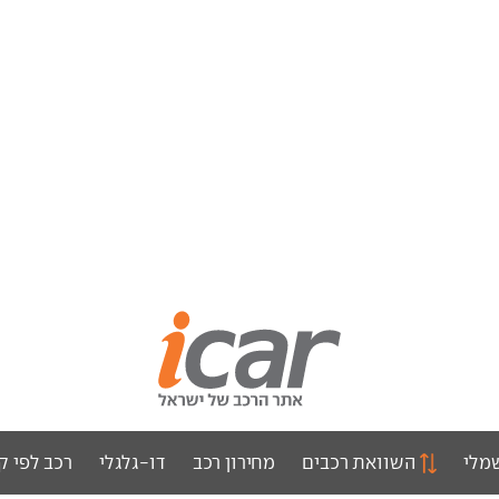
מלי
השוואת רכבים
מחירון רכב
דו-גלגלי
רכב לפי ק