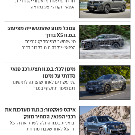
דור חדש לאחד מראשוני קטגוריית
הפנאי יוקרה יוצע במראה
עם כל מנוע שהתעשייה מציעה:
ב.מ.וו X5 בדרך
מי שנחשב למייסד קטגוריית
הפנאי-יוקרה יוצג בקרוב בדור
מימן לכל: ב.מ.וו תציג רכב פנאי
סדרתי על מימן
שני עשורים לאחר שהציגה לראשונה
דגם מימן, תחשוף ב.מ.וו
איקס פאקטור: ב.מ.וו מעדכנת את
רכבי הפנאי, המחיר מזנק
יבואנית ב.מ.וו החלה לשווק את ה-X5
וה-X6 לאחר שעברו מתיחת