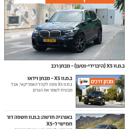
ב.מ.וו X5 (היברידי-נטען) - מבחן רכב
ב.מ.וו X5 - מבחן וידאו
ב.מ.וו X5 פונה לקהל האמריקאי, אבל
מבטיח לשמר את הגנים
באנרגיה חדשה: ב.מ.וו חשפה דור
חמישי ל-X5