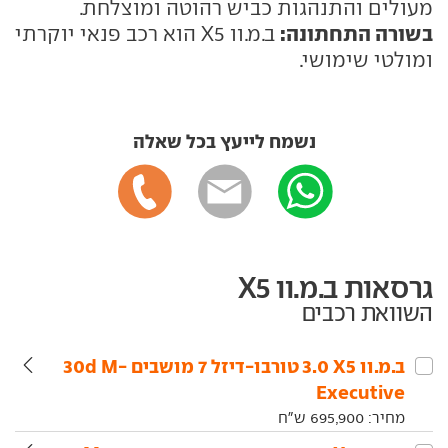
מעולים והתנהגות כביש רהוטה ומוצלחת.
בשורה התחתונה:
ב.מ.וו X5 הוא רכב פנאי יוקרתי
ומולטי שימושי.
נשמח לייעץ בכל שאלה
גרסאות ב.מ.וו X5
השוואת רכבים
ב.מ.וו‏ X5‏ 3.0 טורבו-דיזל 7 מושבים 30d M-
Executive
מחיר:
695,900
ש"ח