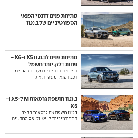
מתיחת פנים לדגמי הפנאי
הספורטיביים של ב.מ.וו
מתיחת פנים לב.מ.וו X5 ו-X6 -
פחות דלק, יותר חשמל
היצרנית הבווארית מעדכנת את צמד
רכב הפנאי, משפרת את
ב.מ.וו חושפת גרסאות M ל-X5 ו-
X6
ב.מ.וו חשפה את גרסאות הקצה
הספורטיביות ל-X5 ול-X6 החדשים.