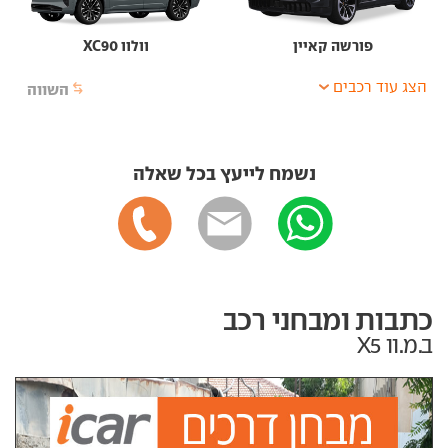
פורשה קאיין
וולוו XC90
הצג עוד רכבים
השווה
נשמח לייעץ בכל שאלה
כתבות ומבחני רכב
ב.מ.וו X5