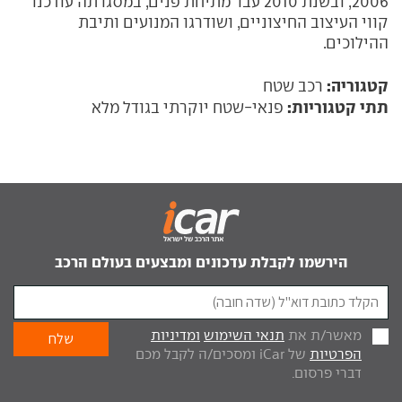
2006, ובשנת 2010 עבר מתיחת פנים, במסגרתה עודכנו
קווי העיצוב החיצוניים, ושודרגו המנועים ותיבת
ההילוכים.
קטגוריה:
רכב שטח
תתי קטגוריות:
פנאי-שטח יוקרתי בגודל מלא
הירשמו לקבלת עדכונים ומבצעים בעולם הרכב
מאשר/ת את
תנאי השימוש
ומדיניות
הפרטיות
של iCar ומסכים/ה לקבל מכם
דברי פרסום.