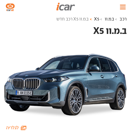
רכב
ב.מ.וו
X5
ב.מ.וו X5 רכב חדש
ב.מ.וו X5 ‏
לגלריה