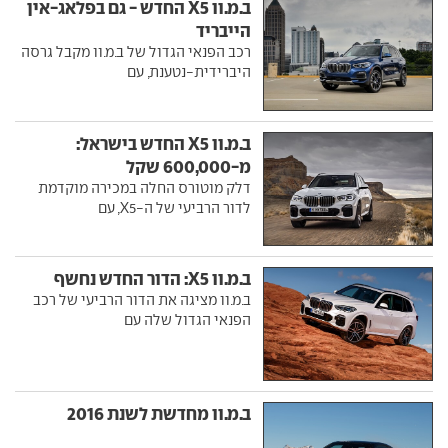
ב.מ.וו X5 החדש - גם בפלאג-אין
הייבריד
רכב הפנאי הגדול של ב.מ.וו מקבל גרסה
היברידית-נטענת, עם
ב.מ.וו X5 החדש בישראל:
מ-600,000 שקל
דלק מוטורס החלה במכירה מוקדמת
לדור הרביעי של ה-X5, עם
ב.מ.וו X5: הדור החדש נחשף
ב.מ.וו מציגה את הדור הרביעי של רכב
הפנאי הגדול שלה עם
ב.מ.וו מחדשת לשנת 2016