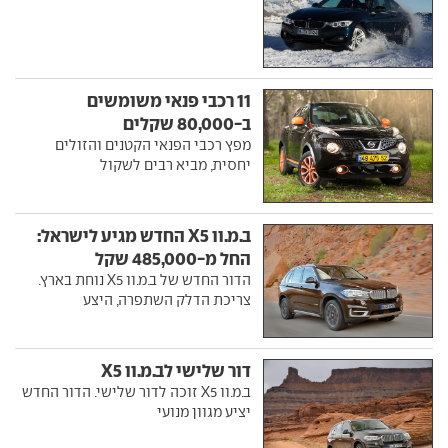
11 רכבי פנאי משומשים
ב-80,000 שקלים
מפץ רכבי הפנאי הקטנים והזולים
יחסית, מביא רבים לשקול
ב.מ.וו X5 החדש מגיע לישראל:
החל מ-485,000 שקל
הדור החדש של ב.מ.וו X5 נוחת בארץ.
צריכת הדלק השתפרה, היצע
דור שלישי לב.מ.וו X5
ב.מ.וו X5 זוכה לדור שלישי. הדור החדש
יציע מגוון מנועי