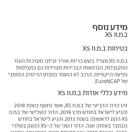
מידע נוסף
ב.מ.וו X5
בטיחות ב.מ.וו X5
ב.מ.וו X5 מצויד בשש כריות אוויר וביתר מערכות העזר
המקובלות. הגרסאות הבכירות מצוידות גם במצלמות
נסיעה היקפיות. הרכב לא הועמד במבחן הריסוק הפומבי
של EuroNCAP.
מידע כללי אודות ב.מ.וו X5
זהו הדור הרביעי של ב.מ.וו X5, אשר נחשף בשנת 2018
והגיע לישראל בחודש מרץ 2019. הדור השלישי של ב.מ.וו
X5 הוצג לראשונה בשנת 2013 והגיע לישראל בחודש
נובמבר באותה שנה. הדור השני של ה-X5
הושק בשלהי