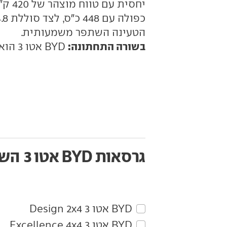
הטעינה השתפר משמעותית.
בשורה התחתונה:
BYD אטו 3 הוא רכב פנאי חשמלי זריז ושימושי עם טווח הולם.
גרסאות BYD אטו 3
השו
BYD‏ אטו 3‏ Design 2x4
BYD‏ אטו 3‏ Excellence 4x4