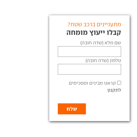
מתעניינים ברכב שטח?
קבלו ייעוץ מומחה
שם מלא (שדה חובה)
טלפון (שדה חובה)
קראנו מבינים ומסכימים
לתקנון
רב המכר מתחדש: BYD
נית הנמכרת בישראל
משדרגת את האטו 3
דשת
הדגם הנמכר ביותר בישראל
BYD חשפה בסין עדכון
בשנתיים האחרונות עובר
עיצובי נוסף לאטו 3, בפעם
מתיחת
יה מאז