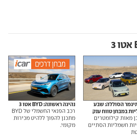
3
המכו
יגמר הסוללה: שבע
נהיגה ראשונה: BYD אטו 3
מתח
ות במבחן טווח ענק
רכב הפנאי החשמלי של BYD
ן מאות קילומטרים
מתכנן להפוך ללהיט מכירות
יות חשמליות הסתיים
מקומי.
השנ
ת