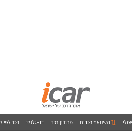
מלי
השוואת רכבים
מחירון רכב
דו-גלגלי
רכב לפי ק