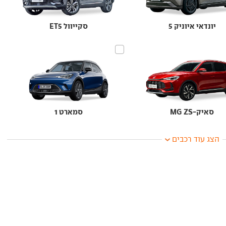
יונדאי איוניק 5
סקייוול ET5
סאיק-MG ZS
סמארט 1
הצג עוד רכבים