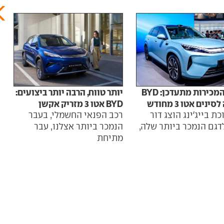
להיט המכירות מתעדכן: BYD
יותר טווח, הרבה יותר ביצועים:
ינים אטו 3 מחודש
BYD אטו 3 מזריק אקשן
בלתי
ת בייג'ינג הוצג דור
רכב הפנאי החשמלי, בעבר
יצרנ
דגם הנמכר ביותר שלה,
הנמכר ביותר אצלנו, עבר
ביש
מתיחת
חשמ