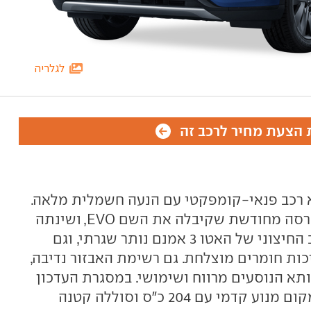
לגלריה
הצעת מחיר לרכב זה
ו 3 איבו (Atto 3 EVO) הוא רכב פנאי-קומפקטי עם הנעה חשמלית מלאה.
במהלך 2026 הוא הגיע לישראל בגרסה מחודשת שקיבלה את השם EVO, ושינתה
באופן מהותי את התמורה. העיצוב החיצוני של האטו 3 אמנם נותר שגרתי, וגם
כות חומרים מוצלחת. גם רשימת האבזור נדיבה,
א הנוסעים מרווח ושימושי. במסגרת העדכון
הוחלפה יחידת ההנעה כולה - ובמקום מנוע קדמי עם 204 כ"ס וסוללה קטנה