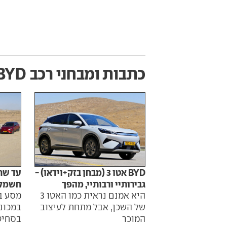
כתבות ומבחני רכב
BYD אטו 
BYD אטו 3 (מבחן בזק+וידאו) -
עד שת
גבירותיי ורבותיי, מהפך
חשמלי
היא אמנם נראית כמו האטו 3
מסע ב
של השכן, אבל מתחת לעיצוב
במכונ
המוכר
בסחיט