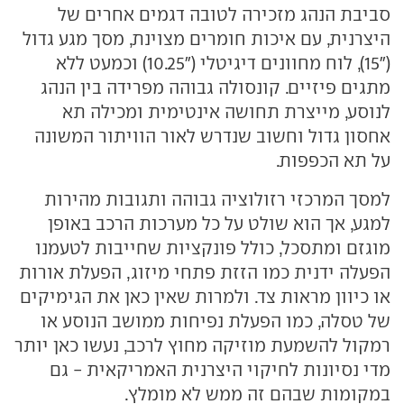
סביבת הנהג מזכירה לטובה דגמים אחרים של
היצרנית, עם איכות חומרים מצוינת, מסך מגע גדול
("15), לוח מחוונים דיגיטלי ("10.25) וכמעט ללא
מתגים פיזיים. קונסולה גבוהה מפרידה בין הנהג
לנוסע, מייצרת תחושה אינטימית ומכילה תא
אחסון גדול וחשוב שנדרש לאור הוויתור המשונה
על תא הכפפות.
למסך המרכזי רזולוציה גבוהה ותגובות מהירות
למגע, אך הוא שולט על כל מערכות הרכב באופן
מוגזם ומתסכל, כולל פונקציות שחייבות לטעמנו
הפעלה ידנית כמו הזזת פתחי מיזוג, הפעלת אורות
או כיוון מראות צד. ולמרות שאין כאן את הגימיקים
של טסלה, כמו הפעלת נפיחות ממושב הנוסע או
רמקול להשמעת מוזיקה מחוץ לרכב, נעשו כאן יותר
מדי נסיונות לחיקוי היצרנית האמריקאית - גם
במקומות שבהם זה ממש לא מומלץ.