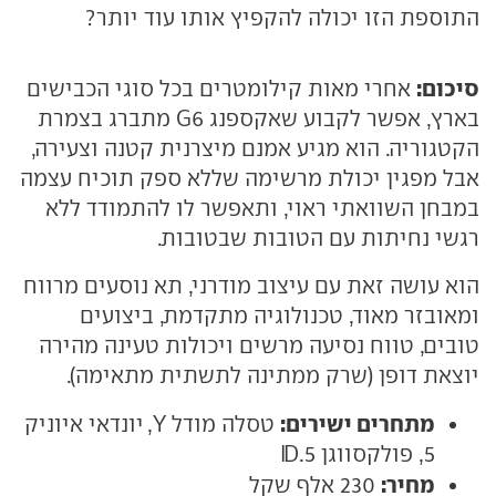
התוספת הזו יכולה להקפיץ אותו עוד יותר?
סיכום:
אחרי מאות קילומטרים בכל סוגי הכבישים
בארץ, אפשר לקבוע שאקספנג G6 מתברג בצמרת
הקטגוריה. הוא מגיע אמנם מיצרנית קטנה וצעירה,
אבל מפגין יכולת מרשימה שללא ספק תוכיח עצמה
במבחן השוואתי ראוי, ותאפשר לו להתמודד ללא
רגשי נחיתות עם הטובות שבטובות.
הוא עושה זאת עם עיצוב מודרני, תא נוסעים מרווח
ומאובזר מאוד, טכנולוגיה מתקדמת, ביצועים
טובים, טווח נסיעה מרשים ויכולות טעינה מהירה
יוצאת דופן (שרק ממתינה לתשתית מתאימה).
מתחרים ישירים:
טסלה מודל Y, יונדאי איוניק
5, פולקסווגן ID.5
מחיר:
230 אלף שקל