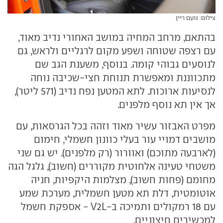
צילום: נועם ריין
בהתאם, מרחב המחיה במושב האחורי נדיב מאוד,
עם רצפה שטוחה ושפע מקום לרגליים ולראש, גם
לנוסעים גבוהי קומה. בנוסף, משענת הגב שם
מתכווננת ומאפשרת תנוחת חצי-שכיבה נוחה
לנסיעות ארוכות. לתא המטען נפח נדיב (571 ליטר),
אך אין תא נוסף מלפנים.
מפרט האבזור עשיר מאוד וזהה בכל הגרסאות, עם
מושבים דמויי עור בעלי כוונון חשמלי, חימום
(לארבעה מתוכם) ואוורור (רק מלפנים). יש גם שני
משטחי טעינה אלחוטית מקוררים (חשוב), גלגל הגה
מחומם (פחות חשוב), מצלמות היקפיות, חניה
אוטומטית, דלת תא מטען חשמלית, מערכת שמע
עם 18 רמקולים ותמיכה ב-V2L - אספקת חשמל
למכשירים חיצוניים.