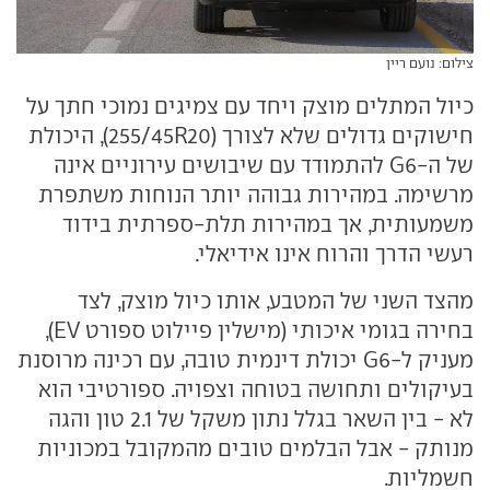
צילום: נועם ריין
כיול המתלים מוצק ויחד עם צמיגים נמוכי חתך על
חישוקים גדולים שלא לצורך (255/45R20), היכולת
של ה-G6 להתמודד עם שיבושים עירוניים אינה
מרשימה. במהירות גבוהה יותר הנוחות משתפרת
משמעותית, אך במהירות תלת-ספרתית בידוד
רעשי הדרך והרוח אינו אידיאלי.
מהצד השני של המטבע, אותו כיול מוצק, לצד
בחירה בגומי איכותי (מישלין פיילוט ספורט EV),
מעניק ל-G6 יכולת דינמית טובה, עם רכינה מרוסנת
בעיקולים ותחושה בטוחה וצפויה. ספורטיבי הוא
לא - בין השאר בגלל נתון משקל של 2.1 טון והגה
מנותק - אבל הבלמים טובים מהמקובל במכוניות
חשמליות.