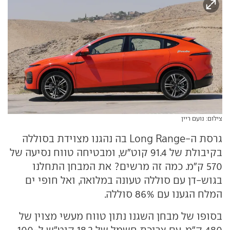
צילום: נועם ריין
גרסת ה-Long Range בה נהגנו מצוידת בסוללה
בקיבולת של 91.4 קוט"ש, ומבטיחה טווח נסיעה של
570 ק"מ. כמה זה מרשים? את המבחן התחלנו
בגוש-דן עם סוללה טעונה במלואה, ואל חופי ים
המלח הגענו עם 86% סוללה.
בסופו של מבחן השגנו נתון טווח מעשי מצוין של
480 ק"מ, עם צריכת חשמל של 18.2 קוט"ש ל-100