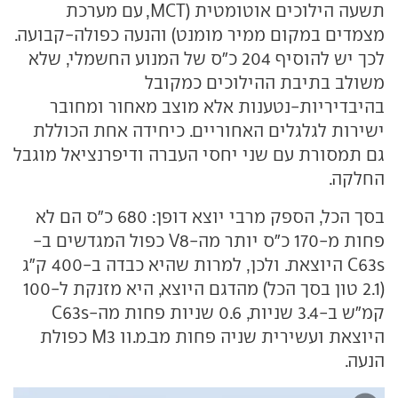
תשעה הילוכים אוטומטית (MCT, עם מערכת
מצמדים במקום ממיר מומנט) והנעה כפולה-קבועה.
לכך יש להוסיף 204 כ"ס של המנוע החשמלי, שלא
משולב בתיבת ההילוכים כמקובל
בהיבדיריות-נטענות אלא מוצב מאחור ומחובר
ישירות לגלגלים האחוריים. כיחידה אחת הכוללת
גם תמסורת עם שני יחסי העברה ודיפרנציאל מוגבל
החלקה.
בסך הכל, הספק מרבי יוצא דופן: 680 כ"ס הם לא
פחות מ-170 כ"ס יותר מה-V8 כפול המגדשים ב-
C63s היוצאת. ולכן, למרות שהיא כבדה ב-400 ק"ג
(2.1 טון בסך הכל) מהדגם היוצא, היא מזנקת ל-100
קמ"ש ב-3.4 שניות, 0.6 שניות פחות מה-C63s
היוצאת ועשירית שניה פחות מב.מ.וו M3 כפולת
הנעה.