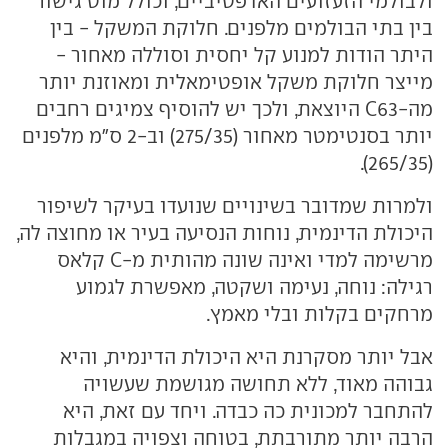
ולבולמי הזעזועים האדפטיביים, וכולל מוט גישור
בין בתי הבולמים מלפנים. חלוקת המשקל - בין
היתר הודות למנוע קל יחסית וסוללה מאחור -
מייצר חלוקת משקל אופטימאלית ומאוזנת יותר
מה-C63 היוצאת, ולכך יש להוסיף צמיגים רחבים
יותר בסנטימטר מאחור (275/35) וב-2 ס"מ מלפנים
(265/35).
ולמרות שמדובר בשינויים שנועדו בעיקר לשיפור
היכולת הדינמית, נוחות הנסיעה בעיר או מחוצה לה,
מרשימה למדי ואינה שונה מהותית מ-C קלאס
רגילה: נוחה, נעימה ושקטה, מאפשרת לגמוע
מרחקים בקלות ובלי מאמץ.
אבל יותר מסקרנת היא היכולת הדינמית, והיא
גבוהה מאוד, ללא תחושה מגושמת שעשויה
להתחבר למכונית כה כבדה. ויחד עם זאת, היא
הרבה יותר מתורבתת, בטוחה וצפויה במגבלות