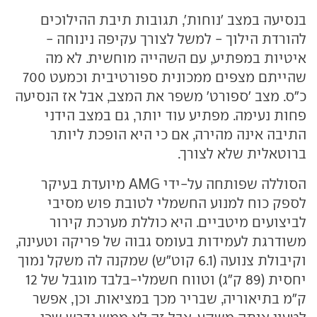
בנסיעה במצב 'נוחות', תגובות תיבת ההילוכים
להורדת הילוך - למשל לצורך עקיפה נינוחה -
איטיות במפתיע, עם השהייה מוחשית. לא מה
שהייתם מצפים ממכונית ספורטיבית וכמעט 700
כ"ס. מצב 'ספורט' משפר את המצב, אבל אז הנסיעה
פחות נעימה. מפתיע עוד יותר, גם במצב הידני
התיבה אינה מהירה, אם כי היא הופכת ליותר
ברוטאלית שלא לצורך.
הסוללה שפותחה על-ידי AMG מיועדת בעיקר
לספק כוח למנוע החשמלי לטובת פוש מסיבי
לביצועים מיטביים. היא כוללת מערכת קירור
משודרגת לעמידות בעומס גבוה של פריקה וטעינה,
וקיבולת צנועה (6.1 קוט"ש) שמקנה לה משקל נמוך
יחסית (89 ק"ג) וטווח חשמלי-בלבד מוגבל של 12
ק"מ בתיאוריה, שבריר מכך במציאות. וכן, אפשר