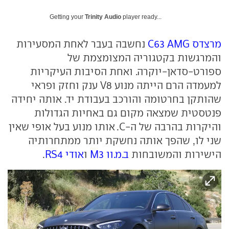
Getting your
Trinity Audio
player ready...
מרצדס C63 AMG
נחשבה בעבר לאחת המסעירות
והמרגשות בקטגוריה המצומצמת של
ספורט-סדאן-יוקרה. ואחת הסיבות העיקריות
למעמדה הרם הייתה מנוע V8 ענק וחזק ופראי
שהותקן בחרטומה והורכב בעבודת יד. אותה יחידה
פנטסטית שמצאה מקום גם באחיות הגדולות
והיקרות בהרבה של ה-C. אותו מנוע בעל אופי שאין
שני לו, שהפך אותה נחשקת יותר ממתחרותיה
הישירות והמשובחות
ב.מ.וו M3
ו
אודי RS4
.