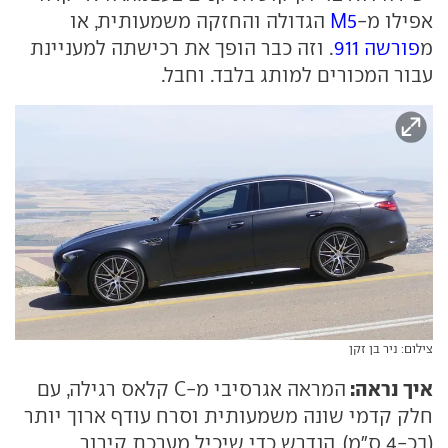
אפילו מ-
M5
הגדולה והחזקה משמעותית, או
מ
פורשה 911
. וזה כבר הופך את רכישתה למעניינת
עבור המכורים למותג בלבד. וחבל.
צילום: ניר בן זקן
איך נראה:
המראה אגרסיבי מ-C קלאס רגילה, עם
חלק קדמי שונה משמעותית וסרח עודף ארוך יותר
(בכ-4 ס"מ), הנדרש כדי שיכיל מערכת קירור