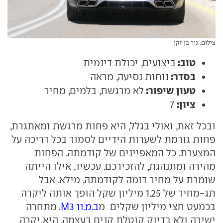
צילום: ניר בן זקן
טוב:
ביצועים, יכולת דינמית
בסדר:
נוחות נסיעה, מראה
טעון שיפור:
לא מרגשת, בלמים, מחיר
ציון:
7
ובכל זאת, ואולי בגלל, היא פחות מרגשת ומאתגרת,
פחות גורמת לשערות הידיים לסמור בכל דריכה על
המצערת. כל המאפיינים של קודמתה. הפחות
מהירה ומתנהגת, להזכירכם. עכשיו, אילו הייתה
שומרת על מחיר דומה לקודמתה, מילא. אבל
תג-מחיר של 1.25 מיליון שקל הופך אותה ליקרה
בכמעט חצי מיליון שקלים מ
ב.מ.וו M3
. מתחרה
ישירה ולא בדיוק קוטלת קנים בעצמה. היא יקרה