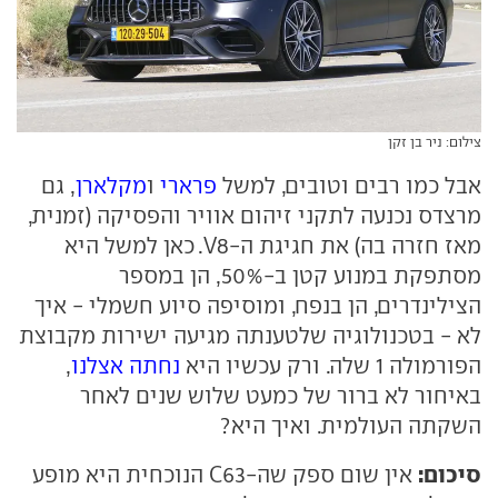
צילום: ניר בן זקן
אבל כמו רבים וטובים, למשל
פרארי
ו
מקלארן
, גם
מרצדס נכנעה לתקני זיהום אוויר והפסיקה (זמנית,
מאז חזרה בה) את חגיגת ה-V8. כאן למשל היא
מסתפקת במנוע קטן ב-50%, הן במספר
הצילינדרים, הן בנפח, ומוסיפה סיוע חשמלי - איך
לא - בטכנולוגיה שלטענתה מגיעה ישירות מקבוצת
הפורמולה 1 שלה. ורק עכשיו היא
נחתה אצלנו
,
באיחור לא ברור של כמעט שלוש שנים לאחר
השקתה העולמית. ואיך היא?
סיכום:
אין שום ספק שה-C63 הנוכחית היא מופע