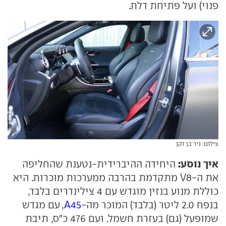
פנוי) ועל פתיחת דלת.
צילום: ניר בן זקן
איך נוסע:
היחידה ההיברידית-נטענת שהחליפה
את ה-V8 מתקדמת בהרבה ממערכות מוכרות. היא
כוללת מנוע בנזין מוגדש עם 4 צילינדרים בלבד,
בנפח 2.0 ליטר (בלבד) המוכר מה-
A45
, עם מגדש
שמופעל (גם) בעזרת חשמל. ועם 476 כ"ס, תיבת