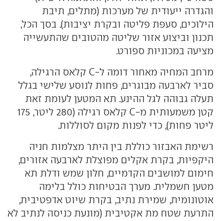
והגדרה ייעודית של מערכות (מתלים, תיבת
הילוכים, סעפת פליטה ובקרת יציבות). בסך הכל,
תכנון וביצוע אזור שליטה מהטובים שהתעשייה
מציעה במכוניות ספורט.
מרחב המחיה מאחור דומה ל-C קלאס הרגילה,
סביר לארבעה מבוגרים, פחות לנוסע שלישי בגלל
תעלה גבוהה לגל ההינע. תא המטען לעומת זאת
קטן משמעותית מ-C קלאס רגילה (280 ליטר, 175
ליטר פחות), כדי לפנות מקום לסוללות.
רשימת האבזור כוללת בין היתר מצלמות חניה
היקפיות, בקרת אקלים מפוצלת לארבעה אזורים,
חימום למושבים הקדמיים, חלון שמש ודלת תא
מטען חשמלית. מערך הבטיחות כולל בלימה
אוטונומית, שמירת נתיב, בקרת שיוט אדפטיבית,
התרעת שטח מת אקטיבית (מונעת כניסה לנתיב לא