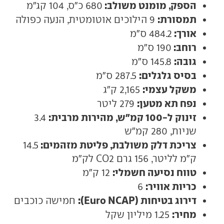
הספק, מומנט משולב:
680 כ"ס, 104 קג"מ
תמסורת:
9 הילוכים אוטומטית, הנעה כפולה
אורך:
484.2 ס"מ
רוחב:
190 ס"מ
גובה:
145.8 ס"מ
בסיס גלגלים:
287.5 ס"מ
משקל עצמי:
2,165 ק"ג
נפח תא מטען:
279 ליטר
זינוק ל-100 קמ"ש, מהירות מרבית:
3.4
שניות, 280 קמ"ש
צריכת דלק משולבת, פליטת מזהמים:
14.5
ק"מ לליטר, 156 גרם CO2 לק"מ
טווח נסיעה חשמלי:
12 ק"מ
כריות אוויר:
6
דירוג בטיחות (Euro NCAP):
חמישה כוכבים
מחיר:
1.25 מיליון שקל