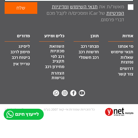
מאשר/ת את
תנאי השימוש
ומדיניות
הפרטיות
של iCar ומסכים/ה לקבל מכם
דברי פרסום.
אודות
תוכן
כלים ומידע
מדורים
מי אנחנו
מבחני רכב
השוואת
ליסינג
מכוניות
תנאי שימוש
חדשות רכב
מימון לרכב
רכב לפי
שאלות
רכב חשמלי
ביטוח רכב
תקציב
נפוצות
טרייד אין
מחירון רכב
דרושים
הצהרת
צור קשר
נגישות
כל הזכויות שמורות אי-קאר 2007 בע”מ
site by tq.soft
לייעוץ חינם