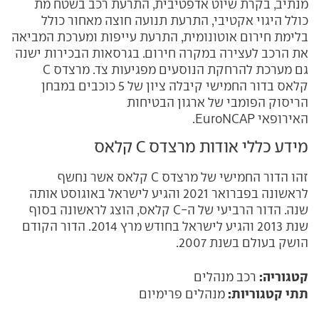
מנתיב, בקרת שיוט אדפטיבית, התרעת רכב בשטח מת
כולל היגוי אקטיבי, התרעת תנועה חוצה מאחור כולל
בלימת חירום אוטונומית, התרעת עייפות ומערכת המביאה
את הרכב לעצירה במקרה חירום. בגרסאות הבכירות ישנה
גם מערכת להרחקת הנוסעים מפגיעות צד. מרצדס C
קלאס בדור החמישי קיבלה ציון של 5 כוכבים במבחן
הריסוק הפומבי של ארגון הבטיחות
האירופאי
EuroNCAP
.
מידע כללי אודות מרצדס C קלאס
זהו הדור החמישי של מרצדס C קלאס אשר נחשף
לראשונה בפברואר 2021 והגיע לישראל באוגוסט אותה
שנה. הדור הרביעי של ה-C קלאס, הוצג לראשונה בסוף
שנת 2013 והגיע לישראל בחודש מרץ 2014. הדור הקודם
הושק בעולם בשנת 2007.
קטגוריה:
רכב מנהלים
תתי קטגוריות:
מנהלים פרימיום