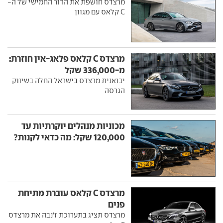
מרצדס חושפת את הדור החמישי של ה-
C קלאס עם מגוון
מרצדס C קלאס פלאג-אין חוזרת:
מ-336,000 שקל
יבואנית מרצדס בישראל החלה בשיווק
הגרסה
מכוניות מנהלים יוקרתיות עד
120,000 שקל: מה כדאי לקנות?
מרצדס C קלאס עוברת מתיחת
פנים
מרצדס תציג בתערוכת ז'נבה את מרצדס