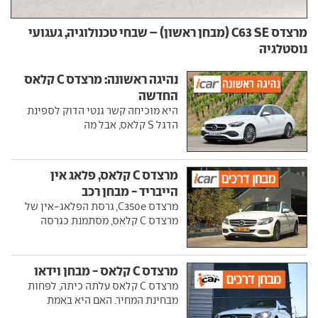
מרצדס C63 SE (מבחן ראשון) – שבחי טכנולוגיה, געגועי
נוסטלגיה
נהיגה ראשונה: מרצדס C קלאס
החדשה
היא מוכיחה קשר גנטי הדוק לספינת
הדגל S קלאס, אבל מה
מרצדס C קלאס, פלאג אין
הייבריד - מבחן רכב
מרצדס C350e, גרסת הפלאג-אין של
מרצדס C קלאס, מסתמנת כגרסה
מרצדס C קלאס - מבחן וידאו
מרצדס C קלאס עלתה כיתה, לפחות
מבחינת המחיר. האם היא באמת