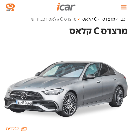
רכב
מרצדס
C קלאס
מרצדס C קלאס רכב חדש
מרצדס C קלאס ‏
לגלריה