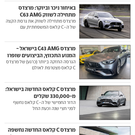
באיחור ניכר וביוקר: מרצדס
מתחילה לשווק C63 AMG
מרצדס מתחילה לשווק את גרסת הקצה
של ה-C קלאס המשפחתית, עם
מרצדס C43 AMG בישראל -
המנוע התכווץ, הביצועים שופרו
הגרסה החזקה ביותר (כרגע) של מרצדס
C קלאס מצטרפת לאולם
מרצדס C קלאס החדשה בישראל:
מ-330,000 שקלים
הדור החמישי של ה-C קלאס נחשף
לפני חצי שנה וכעת החל
מרצדס C קלאס החדשה נחשפה