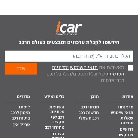
הירשמו לקבלת עדכונים ומבצעים בעולם הרכב
מאשר/ת את
תנאי השימוש
ומדיניות
הפרטיות
של iCar ומסכים/ה לקבל מכם
דברי פרסום.
אודות
תוכן
כלים ומידע
מדורים
מי אנחנו
מבחני רכב
השוואת
ליסינג
מכוניות
תנאי שימוש
חדשות רכב
מימון לרכב
רכב לפי
שאלות
רכב חשמלי
ביטוח רכב
תקציב
נפוצות
טרייד אין
מחירון רכב
דרושים
הצהרת
צור קשר