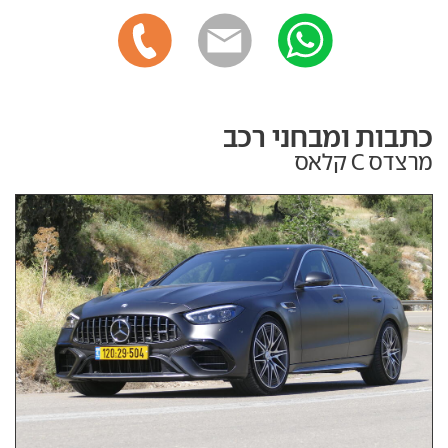
כתבות ומבחני רכב
מרצדס C קלאס