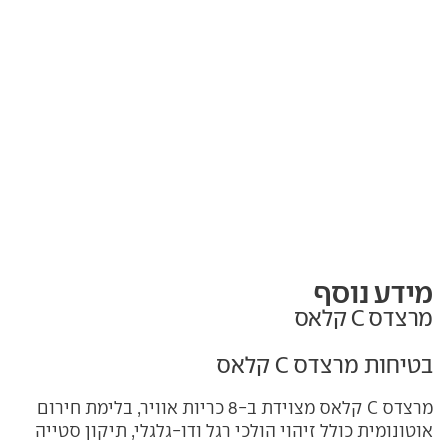
מידע נוסף
מרצדס C קלאס
בטיחות מרצדס C קלאס
מרצדס C קלאס מצוידת ב-8 כריות אוויר, בלימת חירום
אוטונומית כולל זיהוי הולכי רגל ודו-גלגלי, תיקון סטייה