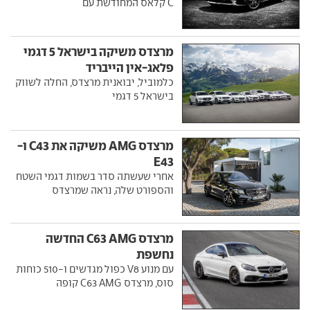
C קלאס המחודשת עם
מרצדס משיקה בישראל 5 דגמי
פלאג-אין הייבריד
כלמוביל, יבואנית מרצדס, החלה לשווק
בישראל 5 דגמי
מרצדס AMG משיקה את C43 ו-
E43
אחרי שעשתה סדר בשמות דגמי השטח
והספורט שלה, נראה שמרצדס
מרצדס C63 AMG החדשה
נחשפת
עם מנוע V8 כפול מגדשים ו-510 כוחות
סוס, מרצדס C63 AMG קופה