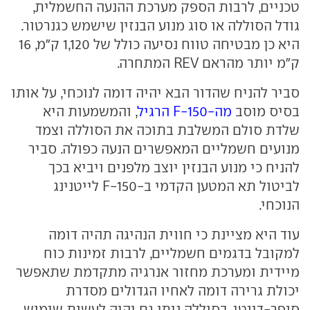
טכניים, לרבות הספק מערכת ההנעה החשמלית,
גודל הסוללה או סוג מנוע הבנזין שישמש כגנרטור.
היא כן מבטיחה טווח נסיעה כולל של 1,120 ק"מ, 16
ק"מ יותר מהראם REV המתחרה.
סביר להניח שהדור הבא יהיה דומה לנוכחי, על אותו
בסיס מוסב
מה-F-150 הרגיל
, והמשמעות היא
שלדת סולם המשלבת בתוכה את הסוללה וצמד
מנועים חשמליים המאפשרים הנעה כפולה. סביר
להניח כי מנוע הבנזין יוצב מלפנים ויביא בכך
לביטול תא המטען הקדמי ב-F-150 לייטנינג
הנוכחי.
עוד היא מציינת כי חווית הנהיגה תהיה דומה
למקובל בדגמים חשמליים, לרבות זמינות כוח
מיידית ומערכת מחזור אנרגיה מתקדמת שתאפשר
יכולת גרירה דומה לאחיו הגדולים מסדרת
סופר-דיוטי. בסוללה ניתן גם יהיה לעשות שימוש