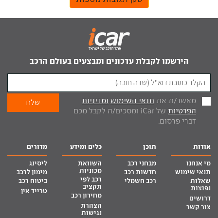
הירשמו לקבלת עדכונים ומבצעים בעולם הרכב
מאשר/ת את
תנאי השימוש
ומדיניות
הפרטיות
של iCar ומסכים/ה לקבל מכם
דברי פרסום.
אודות
תוכן
כלים ומידע
מדורים
מי אנחנו
מבחני רכב
השוואת
ליסינג
מכוניות
תנאי שימוש
חדשות רכב
מימון לרכב
רכב לפי
שאלות
רכב חשמלי
ביטוח רכב
תקציב
נפוצות
טרייד אין
מחירון רכב
דרושים
הצהרת
צור קשר
נגישות