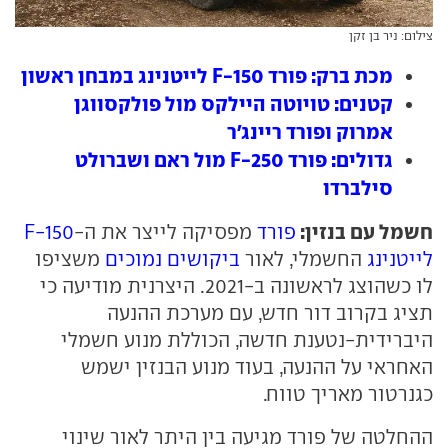
צילום: ניר בן זקן
מכת ברק: פורד F-150 לייטנינג במבחן ראשון
קטנים: טויוטה היילקס מול פולקסווגן
אמרוק ופורד ריינג'ר
גדולים: פורד F-250 מול ראם ושברולט
סילברדו
חשמל עם בנזין:
פורד
מפסיקה לייצר את ה-
F-150
לייטנינג
החשמלי, לאור
ביקושים נמוכים
משציפו
לו כשהוצג לראשונה ב-2021. היצרנית מודיעה כי
תציג בקרוב דור חדש, עם מערכת ההנעה
היברידית-נטענת חדשה, הכוללת מנוע חשמלי
האחראי על ההנעה, בעוד מנוע הבנזין ישמש
כגנרטור מאריך טווח.
ההחלטה של פורד מגיעה בין היתר לאור שינוי