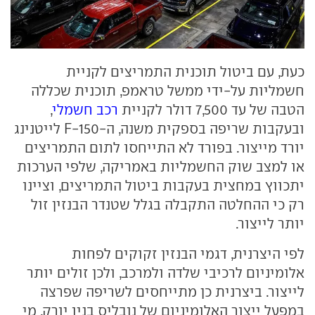
כעת, עם ביטול תוכנית התמריצים לקניית
חשמליות על-ידי ממשל טראמפ, תוכנית שכללה
הטבה של עד 7,500 דולר לקניית
רכב חשמלי
,
ובעקבות שריפה בספקית משנה, ה-F-150 לייטנינג
יורד מייצור. בפורד לא התייחסו לתום התמריצים
או למצב שוק החשמליות באמריקה, שלפי הערכות
יתכווץ במחצית בעקבות ביטול התמריצים, וציינו
רק כי ההחלטה התקבלה בגלל שטנדר הבנזין זול
יותר לייצור.
לפי היצרנית, דגמי הבנזין זקוקים לפחות
אלומיניום לרכיבי שלדה ולמרכב, ולכן זולים יותר
לייצור. ביצרנית כן מתייחסים לשריפה שפרצה
במפעל ייצור האלומיניום של נובליס בניו יורק, מי