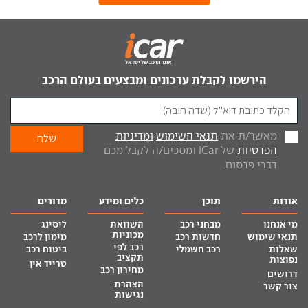
הירשמו לקבלת עדכונים ומבצעים בעולם הרכב
מאשר/ת את
תנאי השימוש
ומדיניות
הפרטיות
של iCar ומסכים/ה לקבל מכם
דברי פרסום.
אודות
תוכן
כלים ומידע
מדורים
מי אנחנו
מבחני רכב
השוואת
ליסינג
מכוניות
תנאי שימוש
חדשות רכב
מימון לרכב
רכב לפי
שאלות
רכב חשמלי
ביטוח רכב
תקציב
נפוצות
טרייד אין
מחירון רכב
דרושים
הצהרת
צור קשר
נגישות