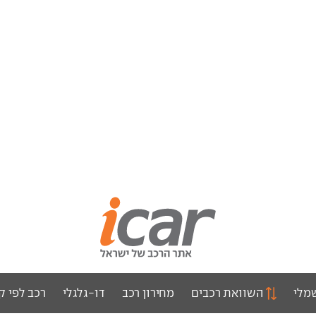
מלי
השוואת רכבים
מחירון רכב
דו-גלגלי
רכב לפי ק