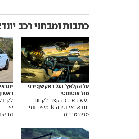
כתבות ומבחני רכב
יונדא
על הקלאץ' ועל האקשן: ידני
מול אוטומטי
ראשון
נעשה את זה קצר. לקחנו
לקח ל
יונדאי אלנטרה N, משפחתית
שנים,
ספורטיבית
הביצו