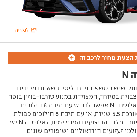
לגלריה
הצעת מחיר לרכב זה
 N
א הדבר הכי רחוק שיש ממשפחתית הליסינג שאתם מכירים.
נית במיוחד, המצוידת במנוע טורבו-בנזין בנפח
2.0 ליטרים, המפיק 276 כ"ס. את האלנטרה N אפשר לרכוש עם תיבת 6 הילוכים
ידנית, ואז התאוצה ל-100 קמ"ש אורכת 5.8 שניות, או עם תיבת 8 הילוכים כפולת
מצמדים שמאיצה חצי שניה מהר יותר. מלבד הביצועים המרשימים, לאלנטרה N יש
למי זעזועים הידראוליים ושיפורים שונים