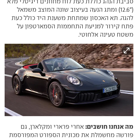
סביבת הנהג כוללת כעת לוח מחוונים דיגיטלי מלא
("12.6) ומתג הנעה בעיצוב שונה המוצב משמאל
להגה. תא האכסון שמתחת משענת היד כולל כעת
פתח קירור למניעת התחממות הסמארטפון על
משטח טעינה אלחוטי.
מה אנחנו חושבים:
אחרי פרארי ומקלארן, גם
פורשה מחשמלת את מכונית הספורט המפורסמת