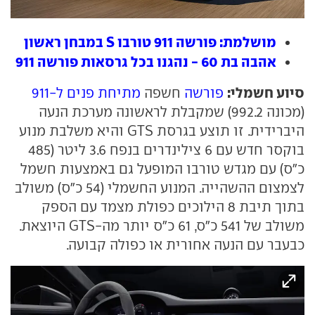
מושלמת: פורשה 911 טורבו S במבחן ראשון
אהבה בת 60 - נהגנו בכל גרסאות פורשה 911
סיוע חשמלי:
פורשה
חשפה
מתיחת פנים ל-911
(מכונה 992.2) שמקבלת לראשונה מערכת הנעה
היברידית. זו תוצע בגרסת GTS והיא משלבת מנוע
בוקסר חדש עם 6 צילינדרים בנפח 3.6 ליטר (485
כ"ס) עם מגדש טורבו המופעל גם באמצעות חשמל
לצמצום ההשהייה. המנוע החשמלי (54 כ"ס) משולב
בתוך תיבת 8 הילוכים כפולת מצמד עם הספק
משולב של 541 כ"ס, 61 כ"ס יותר מה-GTS היוצאת.
כבעבר עם הנעה אחורית או כפולה קבועה.