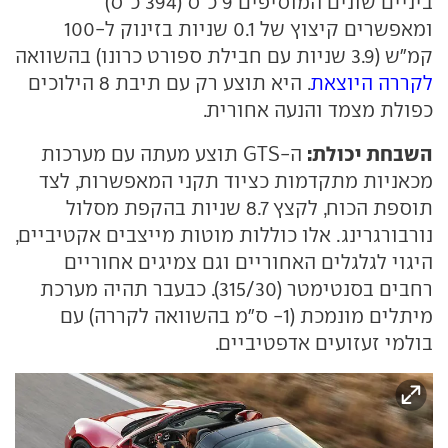
ביניים שונים המוסיפים 9 כ"ס (394 כ"ס)
ומאפשרים קיצוץ של 0.1 שניות בזינוק ל-100
קמ"ש (3.9 שניות עם חבילת ספורט כרונו) בהשוואה
לקררה היוצאת
. היא תוצע רק עם תיבת 8 הילוכים
כפולת מצמד והנעה אחורית.
השבחת יכולת:
ה-GTS תוצע מעתה עם מערכות
מכאניות מתקדמות כציוד תקני המאפשרות, לצד
תוספת הכוח, לקצץ 8.7 שניות בהקפת מסלול
נורבורגרינג. אלו כוללות מוטות מייצבים אקטיביים,
היגוי לגלגלים האחוריים וגם צמיגים אחוריים
רחבים בסנטימטר (315/30). כבעבר תהיה מערכת
מיתלים מונמכת (1- ס"מ בהשוואה לקררה) עם
בולמי זעזועים אדפטיביים.