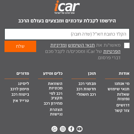
הירשמו לקבלת עדכונים ומבצעים בעולם הרכב
מאשר/ת את
תנאי השימוש
ומדיניות
הפרטיות
של iCar ומסכים/ה לקבל מכם
דברי פרסום.
אודות
תוכן
כלים ומידע
מדורים
מי אנחנו
מבחני רכב
השוואת
ליסינג
מכוניות
תנאי שימוש
חדשות רכב
מימון לרכב
רכב לפי
שאלות
רכב חשמלי
ביטוח רכב
תקציב
נפוצות
טרייד אין
מחירון רכב
דרושים
הצהרת
צור קשר
נגישות