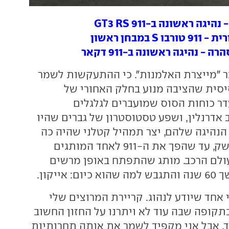
גה ראשונה ב-GT3 RS 911
 במבחן ראשון
- נהיגה ראשונה ב-911 דקאר
 בעבר "מייצרת האלמנות". כי ההתעקשות לשמר
סית שהציבה מנוע בחלק האחורי של
עדר כוחות הסוס שמועברים לגלגלים
 אדרנלין, ושפע טסטוסטרון של גברים שהיו
 הנהיגה שלהם, יצר תמהיל קטלני שהיה כה
הירואי, מושך ונחשק, עד שהפך את ה-911 לאחד המותגים
ולם הרכב. מותג שהתפתח באופן מרשים
אייקון.
אחד שיודע לנהוג. קריירת המרוצים שלי
קופה שבה עוד לא ויתרנו על החזון החשוב
, אבל אני מקפיד לשמר את אותה תחרותיות