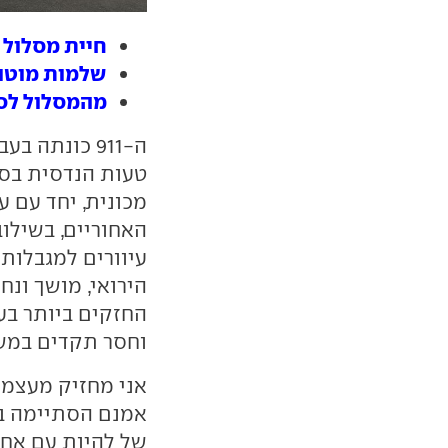
חיית מסלול - נהי
שלמות מוטורית - 911 טורבו S
מהמסלול לסהרה 
ה-911 כונתה
טעות הנדסית בסי
מכונית, יחד עם 
האחוריים, בשילוב
עיוורים למגבלות
החזקים ביותר בע
וחסר תקדים במשך 60 שנה והתגבש למה שהוא כיום: 
אני מחזיק מעצמי 
אמנם הסתיימה בת
של להיות עם אחד