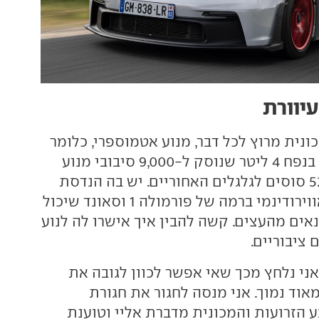
יוורת
G היא מכונית מרוץ לכל דבר, מנוע אטמוספרי, כלומר
ללא מגדש טורבו, בנפח 4 ליטר שנוסק ל-9,000 סיבובי מנוע
לדקה ומשחרר 525 סוסים לגלגלים האחוריים. יש בה הנדסת
חומרים ותיכנון אווירודינמי ברמה של פורמולה 1 וסאונד שיכול
אים מהעצים. קשה להבין איך אישרו לה לנוע
 ציבוריים.
ני נלחץ מכך שאי אפשר לכוון לגובה את
וד נמוך. אני מנסה לחגור את חגורת
 הזרועות והמכונית מדברת אליי וטוענת