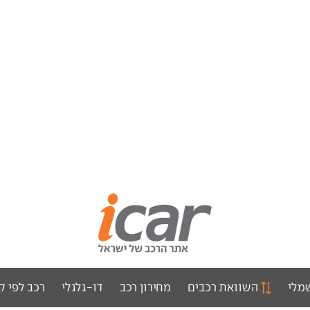
מלי
השוואת רכבים
מחירון רכב
דו-גלגלי
רכב לפי ק