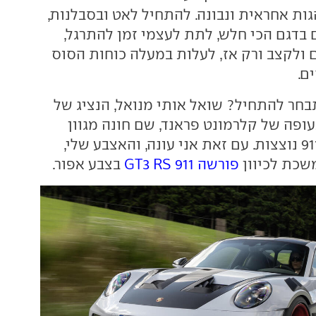
ות אחראית ונבונה. להתחיל לאט ובסבלנות,
 בדגם הכי חלש, לתת לעצמי זמן להתרגל,
 ולקצב ורק אז, לעלות במעלה כוחות הסוס
ם.
בחר להתחיל? שואל אותי מנואל, הנציג של
פה של קלרמונט פראנד, שם חונה מגוון
עוצר נשימה של 911 נוצצות. עם זאת אני עונה, והאצבע שלי,
משכת לכיוון
פורשה 911 GT3 RS
בצבע אפור.