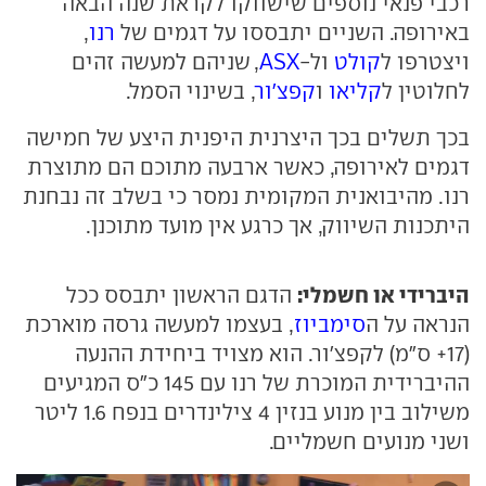
רכבי פנאי נוספים שישווקו לקראת שנה הבאה
באירופה. השניים יתבססו על דגמים של
רנו
,
ויצטרפו ל
קולט
ול-
ASX
, שניהם למעשה זהים
לחלוטין ל
קליאו
ו
קפצ'ור
, בשינוי הסמל.
בכך תשלים בכך היצרנית היפנית היצע של חמישה
דגמים לאירופה, כאשר ארבעה מתוכם הם מתוצרת
רנו. מהיבואנית המקומית נמסר כי בשלב זה נבחנת
היתכנות השיווק, אך כרגע אין מועד מתוכנן.
היברידי או חשמלי:
הדגם הראשון יתבסס ככל
הנראה על ה
סימביוז
, בעצמו למעשה גרסה מוארכת
(17+ ס"מ) לקפצ'ור. הוא מצויד ביחידת ההנעה
ההיברידית המוכרת של רנו עם 145 כ"ס המגיעים
משילוב בין מנוע בנזין 4 צילינדרים בנפח 1.6 ליטר
ושני מנועים חשמליים.