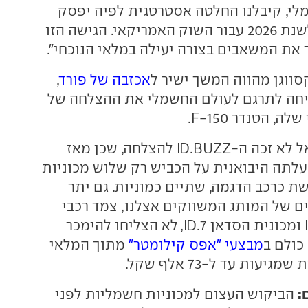
י, קיבלנו החלטה אסטרטגית לפיה יפסק
היצור של הדגם לשנת 2026 עבור השוק האמריקאי. הגישה הזו
את המשאבים בצורה יעילה במלאי הנוכחי".
סווגן מהווה המשך ישיר ל
אכזבה של פורד
,
יחה לתרגם לעולם החשמלי את ההצלחה של
, הטנדר F-150.
נציין כי גם בישראל לא זכה ה-ID.BUZZ להצלחה, שכן מאז
לתה היבואנית על הכביש רק שלוש מכוניות
 כרכב הדגמה, שתיים כמוניות. גם יתר
 של המותג המשווקים אצלנו, צמד רכבי
הפנאי ID.4 ו-ID.5 ומכונית הסדאן ID.7, לא הצליחו להימכר
כולם ב
מבצעי "אפס קילומטר"
מתוך המלאי
יעות עד ל-73 אלף שקל.
:
הביקוש העצום למכוניות חשמליות לפני