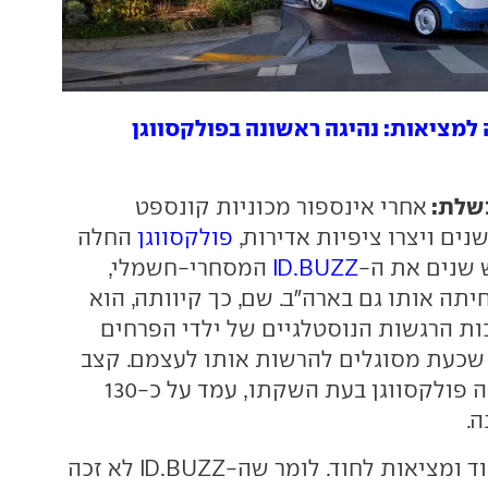
 למציאות: נהיגה ראשונה בפולקסווגן
שלת:
אחרי אינספור מכוניות קונספט
ים ויצרו ציפיות אדירות,
פולקסווגן
החלה
 שנים את ה-
ID.BUZZ
המסחרי-חשמלי,
יתה אותו גם בארה"ב. שם, כך קיוותה, הוא
ות הרגשות הנוסטלגיים של ילדי הפרחים
שנות ה-60-70 שכעת מסוגלים להרשות אותו לעצמם. קצב
הייצור עליו דיווחה פולקסווגן בעת השקתו, עמד על כ-130
ה.
אלא שציפיות לחוד ומציאות לחוד. לומר שה-ID.BUZZ לא זכה