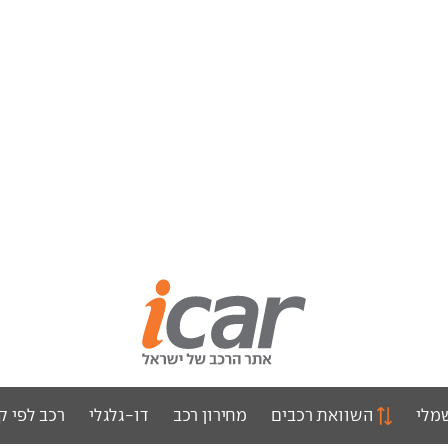
מלי
השוואת רכבים
מחירון רכב
דו-גלגלי
רכב לפי ק