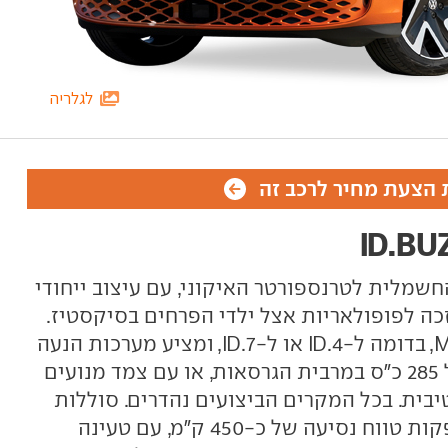
לגלריה
הצעת מחיר לרכב זה
I הוא הגרסה החשמלית לטרנספורטר האיקוני, עם עיצוב ייחודי
 ששואב השראה מה-T2, שזכה לפופולאריות אצל ילדי הפרחים בסיקסטיז.
הוא מבוסס על פלטפורמת ה-MEB, בדומה ל-ID.4 או ל-ID.7, ומציע מערכות הנעה
דומות. עם מנוע אחורי בהספק של 285 כ"ס במרבית הגרסאות, או עם צמד מנועים
גרסת ה-GTX הספורטיבית. בכל המקרים הביצועים נהדרים. סוללות
בקיבולת של 84 או 91 קוט"ש מספקות טווח נסיעה של כ-450 ק"מ, עם טעינה