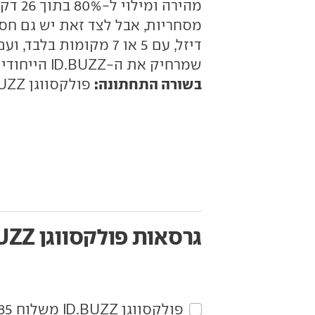
מהירה
מסחריות, אבל לצד זאת יש גם חס
דיזל, עם 5 או 7 מקומו
שמרחיק את ה-ID.BUZZ הייחודי מהישג ידם של לקוחות רבים.
בשורה התחתונה:
פולקסווגן ID.BUZZ הוא רכב מסחרי שעושה חשק.
גרסאות פולקסווגן ID.BUZZ
פולקסווגן‏ ID.BUZZ‏ משלוח 285 כ"ס 2X4