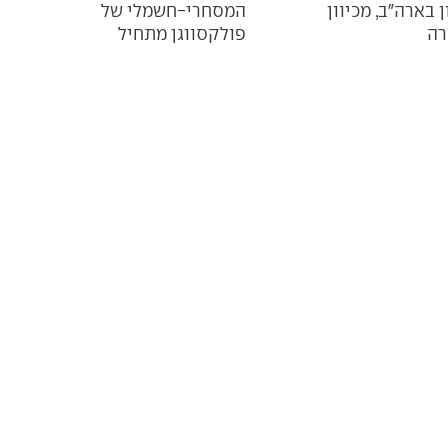
 בארה"ב, מכיוון
המסחרי-חשמלי של
ה
פולקסווגן מתחיל