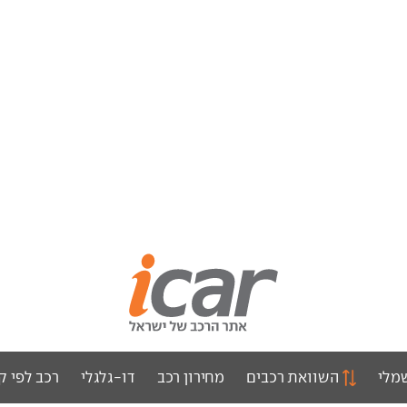
מלי
השוואת רכבים
מחירון רכב
דו-גלגלי
רכב לפי ק