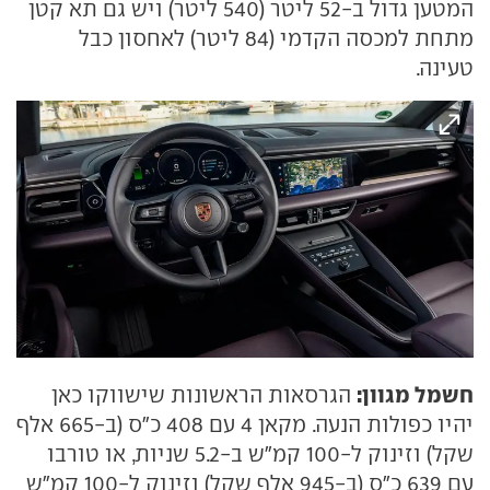
המטען גדול ב-52 ליטר (540 ליטר) ויש גם תא קטן
מתחת למכסה הקדמי (84 ליטר) לאחסון כבל
טעינה.
חשמל מגוון:
הגרסאות הראשונות שישווקו כאן
יהיו כפולות הנעה. מקאן 4 עם 408 כ"ס (ב-665 אלף
שקל) וזינוק ל-100 קמ"ש ב-5.2 שניות, או טורבו
עם 639 כ"ס (ב-945 אלף שקל) וזינוק ל-100 קמ"ש