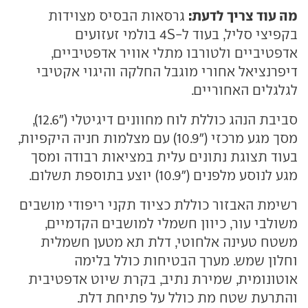
מה עוד צריך לדעת:
גרסאות הבסיס מצוידות
בקפיצי סליל, בעוד ל-4S בולמי זעזועים
אדפטיביים ולטורבו מתלי אוויר אדפטיביים,
דיפרנציאל אחורי מוגבל החלקה והיגוי אקטיבי
לגלגלים האחוריים.
סביבת הנהג כוללת לוח מחוונים דיגיטלי ("12.6),
מסך מגע מרכזי ("10.9) עם מצלמות חניה היקפיות,
בעוד תצוגת נתונים עלית במציאות רבודה ומסך
מגע לנוסע מלפנים ("10.9) יוצע בתוספת תשלום.
רשימת האבזור כוללת כציוד תקני ריפודי מושבים
משולבי עור, כיוון חשמלי למושבים הקדמיים,
משטח טעינה אלחוטי, דלת תא מטען חשמלית
וחלון שמש. מערך הבטיחות כולל בלימה
אוטונומית, שמירת נתיב, בקרת שיוט אדפטיבית
והתרעת שטח מת כולל על פתיחת דלת.