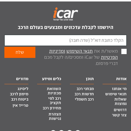
הירשמו לקבלת עדכונים ומבצעים בעולם הרכב
מאשר/ת את
תנאי השימוש
ומדיניות
הפרטיות
של iCar ומסכים/ה לקבל מכם
דברי פרסום.
אודות
תוכן
כלים ומידע
מדורים
מי אנחנו
מבחני רכב
השוואת
ליסינג
מכוניות
תנאי שימוש
חדשות רכב
מימון לרכב
רכב לפי
שאלות
רכב חשמלי
ביטוח רכב
תקציב
נפוצות
טרייד אין
מחירון רכב
דרושים
הצהרת
צור קשר
נגישות