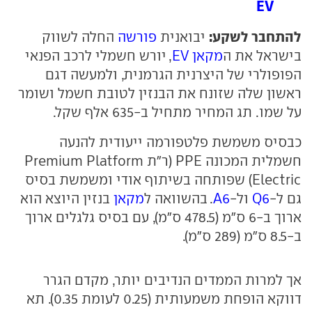
EV
להתחבר לשקע:
יבואנית
פורשה
החלה לשווק
בישראל את ה
מקאן EV
, יורש חשמלי לרכב הפנאי
הפופולרי של היצרנית הגרמנית, ולמעשה דגם
ראשון שלה שזונח את הבנזין לטובת חשמל ושומר
על שמו. תג המחיר מתחיל ב-635 אלף שקל.
כבסיס משמשת פלטפורמה ייעודית להנעה
חשמלית המכונה PPE (ר"ת Premium Platform
Electric) שפותחה בשיתוף אודי ומשמשת בסיס
גם ל-
Q6
ול-
A6
. בהשוואה ל
מקאן
בנזין היוצא הוא
ארוך ב-6 ס"מ (478.5 ס"מ), עם בסיס גלגלים ארוך
ב-8.5 ס"מ (289 ס"מ).
אך למרות הממדים הנדיבים יותר, מקדם הגרר
דווקא הופחת משמעותית (0.25 לעומת 0.35). תא