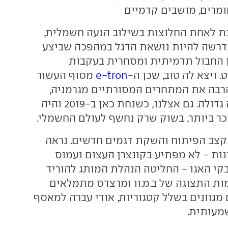
מרים, מושבים קדמיים
 לאחת החלוצות בשילוב הנעה חשמלית,
 נדרשה להיות נושאת הדגל במהפכה שביצע
ן החבול תדמיתית ומסחרית בעקבות
. ויצא לה טוב, שכן ה-
e-tron
מסוף העשור
רבה את המתחרים המסורתיים מגרמניה,
וזכה לכן להצלחה גדולה. גם אצלנו, כשנחת כאן ב-2019 והיה
ר ביותר, בשוק שרק נחשף לעולם החשמלי.
קצב הפיתוח והשקת דגמים חדשים. נראה
ות - לא מפתיע בקונצרן העצום ועמוס
קי האגו - החליטה הנהלת המותג להוריד
מות התצוגה של ב.מ.וו ומרצדס מתמלאים
מגוונים בשלל קטגוריות, אודי עברה למאסף
מעותית.