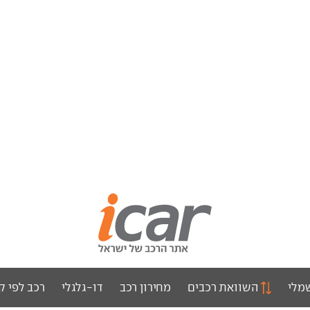
מלי
השוואת רכבים
מחירון רכב
דו-גלגלי
רכב לפי ק