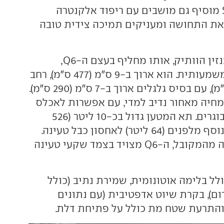
הקדמיים. ה-SQ6 מוסיף גם מושבים עם ריפוד אלקנטרה
ת התחושה ומעניקים תמיכה צידית טובה
בנזין הוותיק, אותו מחליף בעצם ה-Q6,
הממדים גדולים משמעותית. הוא ארוך ב-9 ס"מ (477 ס"מ), רחב
ב-4.5 ס"מ (194 ס"מ), עם בסיס גלגלים ארוך ב-7 ס"מ (290 ס"מ).
חיה מאחור נדיב למדי, עם אפשרות לאכלס
בקלות שלושה מבוגרים. תא המטען גדול בכ-10 ליטר (526
ליטר) ויש גם תא נוסף מלפנים (64 ליטר) לאחסון כבל טעינה.
עוד נציין כי בשונה מהמקובל, ה-Q6 מצויד בצמד שקעי טעינה
לל בלימה אוטונומית, שמירת נתיב (כולל
ום), בקרת שיוט אדפטיבית (עם נתונים
והתרעת שטח מת כולל על פתיחת דלת.