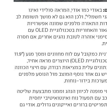
ם:
באודי כמו אודי,
המראה סולידי ואינו
י חשמלי", ולכן הוא גם לא מושך תשומת לב
ידות התאורה מלפנים שמונה אפשרויות
שונות לחתימת האור והאחוריות בטכנולוגיית OLED עם
מני אזהרה לטובת נהגים אחרים, אם חסרה
ת.
סביבת הנהג מודרנית כמקובל עם לוח מחוונים ומסך מגע ("11.9
"14.5 בהתאמה, בטכנולוגיית OLED) היוצרים מראה אחיד,
ונים עלית במציאות רבודה, עם חיצי הכוונה
יש גם אחד נוסף המוצב מול הנוסע מלפנים
 מופנה לכיוון הנהג וממנו מתבצעת שליטה
ב עם תפעול נוח ואינטואיטיבי יחסית
פריטים ברורים ואייקונים גדולים. אודי גם