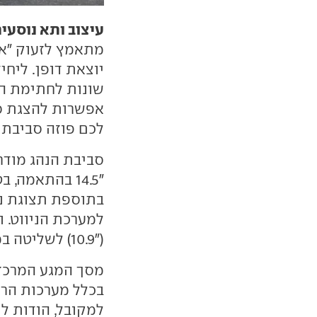
עיצוב ותא נוסעי
מתאמץ לזעוק "אנ
יוצאת דופן. ליח
אפשרות להצגת סי
לכם פוזה סביבתי
בתוספת תצוגת נת
למערכת הניווט. ו
("10.9) לשליטה במערכות בידור-נוחות.
מסך המגע המרכזי
בכלל מערכות הרכ
למקובל, הודות לת