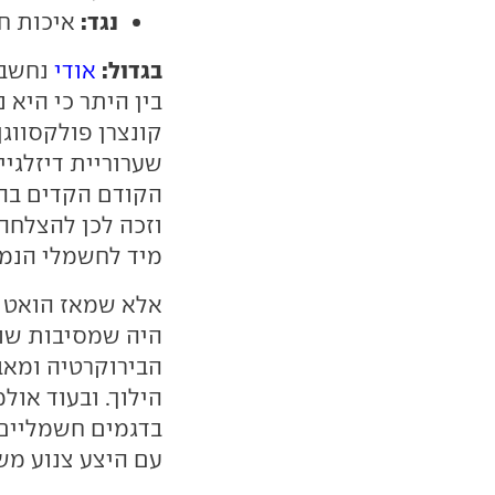
נגד:
איכות חו
בגדול:
אודי
נחשבת
בין היתר כי היא
קונצרן פולקסווג
שערוריית דיזלגייט
הקודם הקדים בה
מיד לחשמלי הנמכ
אלא שמאז הואט 
היה שמסיבות שונ
הבירוקרטיה ומאב
הילוך. ובעוד אול
בדגמים חשמליים 
עם היצע צנוע מש