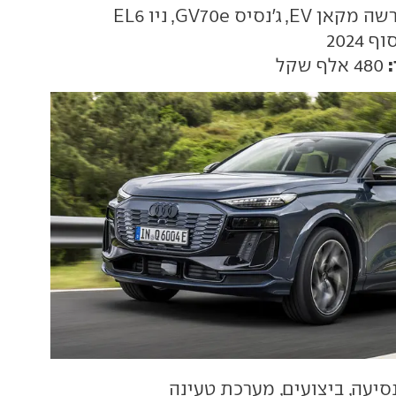
אן EV, ג'נסיס GV70e, ניו EL6
ף 2024
480 אלף שקל
סיעה, ביצועים, מערכת טעינה