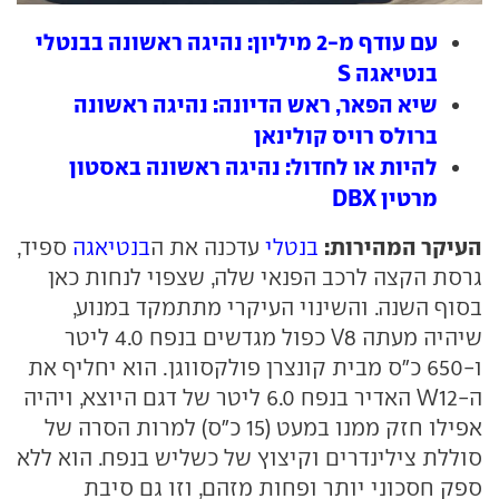
עם עודף מ-2 מיליון: נהיגה ראשונה בבנטלי
בנטיאגה S
שיא הפאר, ראש הדיונה: נהיגה ראשונה
ברולס רויס קולינאן
להיות או לחדול: נהיגה ראשונה באסטון
מרטין DBX
העיקר המהירות:
בנטלי
עדכנה את ה
בנטיאגה
ספיד,
גרסת הקצה לרכב הפנאי שלה, שצפוי לנחות כאן
בסוף השנה. והשינוי העיקרי מתתמקד במנוע,
שיהיה מעתה V8 כפול מגדשים בנפח 4.0 ליטר
ו-650 כ"ס מבית קונצרן פולקסווגן. הוא יחליף את
ה-W12 האדיר בנפח 6.0 ליטר של דגם היוצא, ויהיה
אפילו חזק ממנו במעט (15 כ"ס) למרות הסרה של
סוללת צילינדרים וקיצוץ של כשליש בנפח. הוא ללא
ספק חסכוני יותר ופחות מזהם, וזו גם סיבת