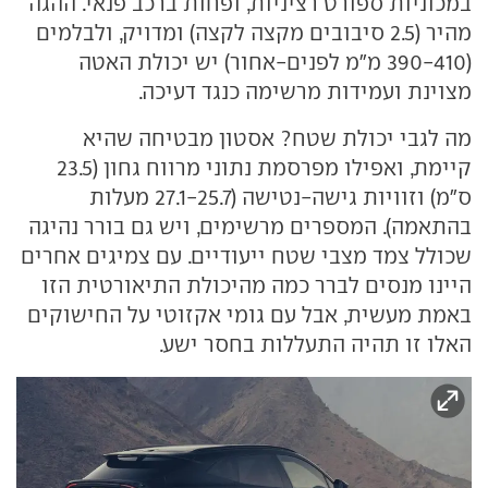
במכוניות ספורט רציניות, ופחות ברכב פנאי. ההגה
מהיר (2.5 סיבובים מקצה לקצה) ומדויק, ולבלמים
(390-410 מ"מ לפנים-אחור) יש יכולת האטה
מצוינת ועמידות מרשימה כנגד דעיכה.
מה לגבי יכולת שטח? אסטון מבטיחה שהיא
קיימת, ואפילו מפרסמת נתוני מרווח גחון (23.5
ס"מ) וזוויות גישה-נטישה (27.1-25.7 מעלות
בהתאמה). המספרים מרשימים, ויש גם בורר נהיגה
שכולל צמד מצבי שטח ייעודיים. עם צמיגים אחרים
היינו מנסים לברר כמה מהיכולת התיאורטית הזו
באמת מעשית, אבל עם גומי אקזוטי על החישוקים
האלו זו תהיה התעללות בחסר ישע.