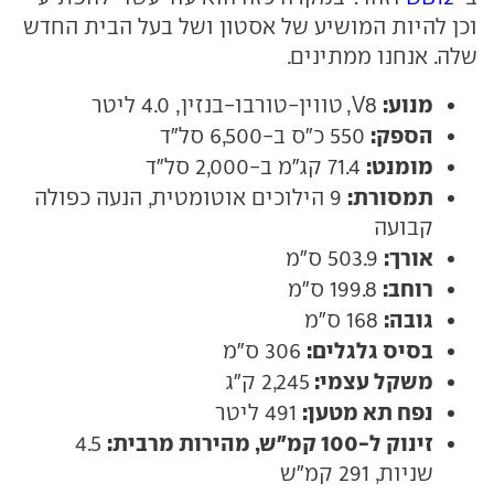
וכן להיות המושיע של אסטון ושל בעל הבית החדש
שלה. אנחנו ממתינים.
מנוע:
V8, טווין-טורבו-בנזין, 4.0 ליטר
הספק:
550 כ"ס ב-6,500 סל"ד
מומנט:
71.4 קג"מ ב-2,000 סל"ד
תמסורת:
9 הילוכים אוטומטית, הנעה כפולה
קבועה
אורך:
503.9 ס"מ
רוחב:
199.8 ס"מ
גובה:
168 ס"מ
בסיס גלגלים:
306 ס"מ
משקל עצמי:
2,245 ק"ג
נפח תא מטען:
491 ליטר
זינוק ל-100 קמ"ש, מהירות מרבית:
4.5
שניות, 291 קמ"ש