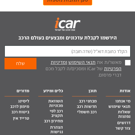
הירשמו לקבלת עדכונים ומבצעים בעולם הרכב
מאשר/ת את
תנאי השימוש
ומדיניות
הפרטיות
של iCar ומסכים/ה לקבל מכם
דברי פרסום.
אודות
תוכן
כלים ומידע
מדורים
מי אנחנו
מבחני רכב
השוואת
ליסינג
מכוניות
תנאי שימוש
חדשות רכב
מימון לרכב
רכב לפי
שאלות
רכב חשמלי
ביטוח רכב
תקציב
נפוצות
טרייד אין
מחירון רכב
דרושים
הצהרת
צור קשר
נגישות