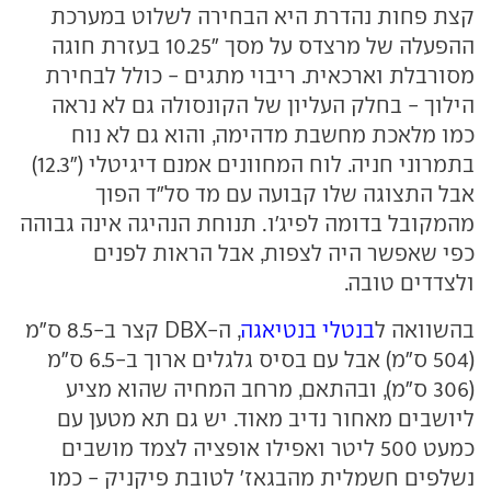
קצת פחות נהדרת היא הבחירה לשלוט במערכת
ההפעלה של מרצדס על מסך "10.25 בעזרת חוגה
מסורבלת וארכאית. ריבוי מתגים - כולל לבחירת
הילוך - בחלק העליון של הקונסולה גם לא נראה
כמו מלאכת מחשבת מדהימה, והוא גם לא נוח
בתמרוני חניה. לוח המחוונים אמנם דיגיטלי ("12.3)
אבל התצוגה שלו קבועה עם מד סל"ד הפוך
מהמקובל בדומה לפיג'ו. תנוחת הנהיגה אינה גבוהה
כפי שאפשר היה לצפות, אבל הראות לפנים
ולצדדים טובה.
בהשוואה ל
בנטלי בנטיאגה
, ה-DBX קצר ב-8.5 ס"מ
(504 ס"מ) אבל עם בסיס גלגלים ארוך ב-6.5 ס"מ
(306 ס"מ), ובהתאם, מרחב המחיה שהוא מציע
ליושבים מאחור נדיב מאוד. יש גם תא מטען עם
כמעט 500 ליטר ואפילו אופציה לצמד מושבים
נשלפים חשמלית מהבגאז' לטובת פיקניק - כמו