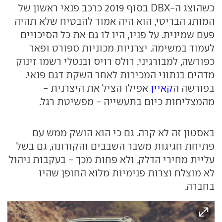
כשהוצג ה-DBX בסוף 2019 כרכב פנאי ראשון של
המותג הבריטי, הוא היה אמור להבטיח שלא תהיה
פעם שמינית. על פניו, היו לו גם את כל הסיכויים
לעמוד במשימה. יצרניות מכוניות ספורט ופאר
כפורשה, למבורגיני, רולס רויס ובנטלי רשמו זינוק
מדהים בנתוני המכירות לאחר השקת דגם פנאי.
בפורשה ה
קאיין
אפילו הציל את היצרנית -
מהמצליחות כיום בתעשייה - מפשיטת רגל.
באסטון זה לא קרה. גם כי הוא הושק ממש עם
פתיחת חגיגות משבר השבבים והקורונה, גם בשל
עליית מחירי הדלק, ולא פחות מכך - בעקבות ניהול
לא מוצלח וצרות פנימיות מלוא החופן שהיו
בחברה.