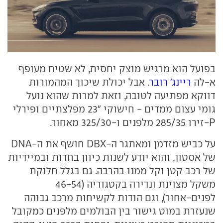
בפועל הוא מרגיש מוצק יחסית, לא שטיח מעופף
א-לה
ריינג' רובר
. אבל יכולת שיכוך המהמורות
דווקא מפתיעה לטובה, וזאת למרות שהוא נועל
גומי עצום ממדים - חישוקי "23 מפלצתיים ופירלי
P-זירו 285/35 מלפנים ו-325/30 מאחור.
על כביש מזדמן ומאתגר ה-DBX חושף את ה-DNA
של אסטון, והוא יודע לשנות כיוון בחדות ובמיידיות
של רכב קטן וקל ממנו בהרבה. גם בגלל חלוקת
משקל מצוינת ונדירה בקטגוריה (46-54
לפנים-אחור), וגם הודות לקשיחות מרכב גבוהה
שנעזרת במוט גישור בין הבולמים מלפנים כמקובל