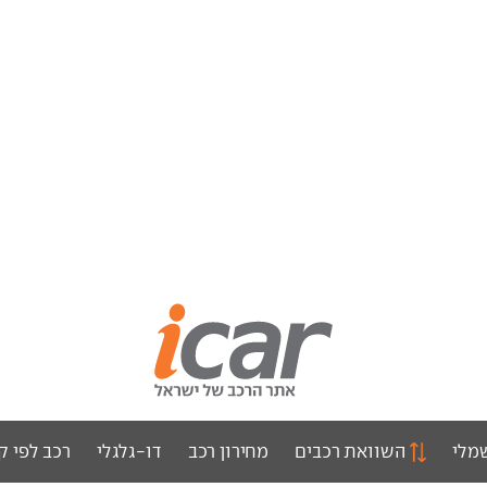
מלי
השוואת רכבים
מחירון רכב
דו-גלגלי
רכב לפי ק