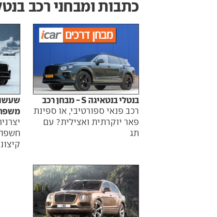
כתבות ומבחני רכב
בנטל
בנטלי בנטאיגה S - מבחן רכב
שעשועי
רכב פנאי ספורטיבי, או ספינת
משפר 
פאר יוקרתית ואצילית? עם
יצרני
תג
חשפה 
קיצוני