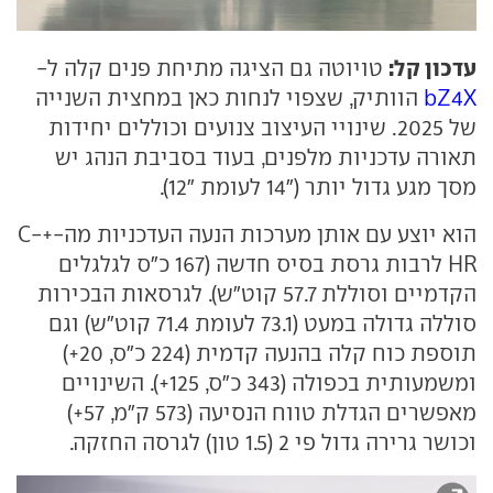
עדכון קל:
טויוטה גם הציגה מתיחת פנים קלה ל-
bZ4X
הוותיק, שצפוי לנחות כאן במחצית השנייה
של 2025. שינויי העיצוב צנועים וכוללים יחידות
תאורה עדכניות מלפנים, בעוד בסביבת הנהג יש
מסך מגע גדול יותר ("14 לעומת "12).
הוא יוצע עם אותן מערכות הנעה העדכניות מה-+C-
HR לרבות גרסת בסיס חדשה (167 כ"ס לגלגלים
הקדמיים וסוללת 57.7 קוט"ש). לגרסאות הבכירות
סוללה גדולה במעט (73.1 לעומת 71.4 קוט"ש) וגם
תוספת כוח קלה בהנעה קדמית (224 כ"ס, 20+)
ומשמעותית בכפולה (343 כ"ס, 125+). השינויים
מאפשרים הגדלת טווח הנסיעה (573 ק"מ, 57+)
וכושר גרירה גדול פי 2 (1.5 טון) לגרסה החזקה.