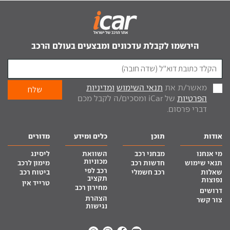
הירשמו לקבלת עדכונים ומבצעים בעולם הרכב
מאשר/ת את
תנאי השימוש
ומדיניות
הפרטיות
של iCar ומסכים/ה לקבל מכם
דברי פרסום.
אודות
תוכן
כלים ומידע
מדורים
מי אנחנו
מבחני רכב
השוואת
ליסינג
מכוניות
תנאי שימוש
חדשות רכב
מימון לרכב
רכב לפי
שאלות
רכב חשמלי
ביטוח רכב
תקציב
נפוצות
טרייד אין
מחירון רכב
דרושים
הצהרת
צור קשר
נגישות