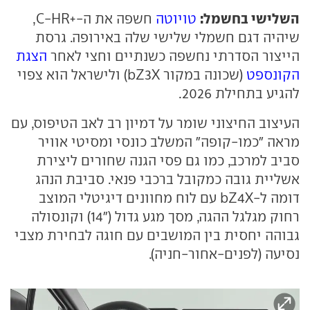
השלישי בחשמל:
טויוטה
חשפה את ה-+C-HR,
שיהיה דגם חשמלי שלישי שלה באירופה. גרסת
הייצור הסדרתי נחשפה כשנתיים וחצי לאחר
הצגת
הקונספט
(שכונה במקור bZ3X) ולישראל הוא צפוי
להגיע בתחילת 2026.
העיצוב החיצוני שומר על דמיון רב לאב הטיפוס, עם
מראה "כמו-קופה" המשלב כונסי ומסיטי אוויר
סביב למרכב, כמו גם פסי הגנה שחורים ליצירת
אשליית גובה כמקובל ברכבי פנאי. סביבת הנהג
דומה ל-bZ4X עם לוח מחוונים דיגיטלי המוצב
רחוק מגלגל ההגה, מסך מגע גדול ("14) וקונסולה
גבוהה יחסית בין המושבים עם חוגה לבחירת מצבי
נסיעה (לפנים-אחור-חניה).