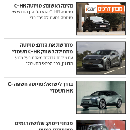
נהיגה ראשונה: טויוטה C-HR
טויוטה C-HR הוא הג'יפון החדש של
טויוטה. נסענו לספרד כדי
מחדשת את הזרם: טויוטה
מתחילה לשווק C-HR חשמלי
עם מידות גדולות מאחיו בעל מנוע
הבנזין, רכב הפנאי החשמלי
בדרך לישראל: טויוטה חשפה C-
HR חשמלי
מבחני ריסוק: שלושה דגמים
מצטיינים, כמעט