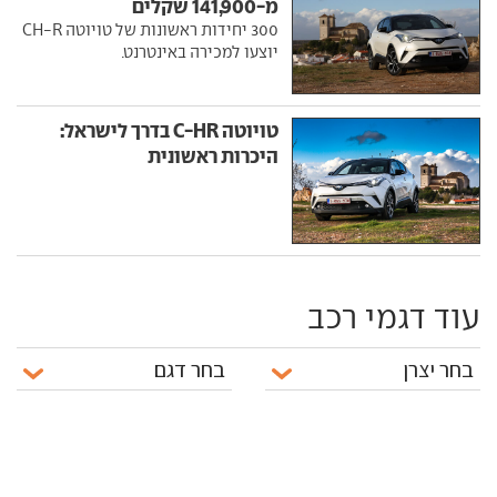
מ-141,900 שקלים
300 יחידות ראשונות של טויוטה CH-R
יוצעו למכירה באינטרנט.
טויוטה C-HR בדרך לישראל:
היכרות ראשונית
עוד דגמי רכב