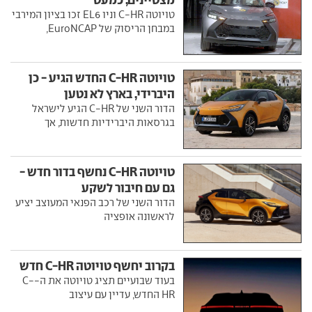
טויוטה C-HR וניו EL6 זכו בציון המירבי
במבחן הריסוק של EuroNCAP,
טויוטה C-HR החדש הגיע - כן
היברידי, בארץ לא נטען
הדור השני של C-HR הגיע לישראל
בגרסאות היברידיות חדשות, אך
טויוטה C-HR נחשף בדור חדש -
גם עם חיבור לשקע
הדור השני של רכב הפנאי המעוצב יציע
לראשונה אופציה
בקרוב יחשף טויוטה C-HR חדש
בעוד שבועיים תציג טויוטה את ה-C-
HR החדש, עדיין עם עיצוב