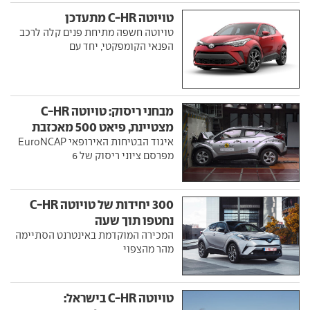
טויוטה C-HR מתעדכן
טויוטה חשפה מתיחת פנים קלה לרכב
הפנאי הקומפקטי, יחד עם
מבחני ריסוק: טויוטה C-HR
מצטיינת, פיאט 500 מאכזבת
איגוד הבטיחות האירופאי EuroNCAP
מפרסם ציוני ריסוק של 6
300 יחידות של טויוטה C-HR
נחטפו תוך שעה
המכירה המוקדמת באינטרנט הסתיימה
מהר מהצפוי
טויוטה C-HR בישראל: