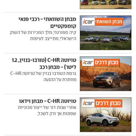
מבחן השוואתי - רכבי פנאי
קומפקטיים
קיה ספורטז', מלך המכירות של השוק
הישראלי, מתייצב לעימות
טויוטה C-HR (טורבו-בנזין, 1.2
ליטר) - מבחן רכב
גרסת הטורבו בנזין של טויוטה C-HR
מוותרת על ההנעה
טויוטה C-HR - מבחן וידאו
אחרי שנות דור של ייצור מכוניות
שפונות אך ורק לשכל,