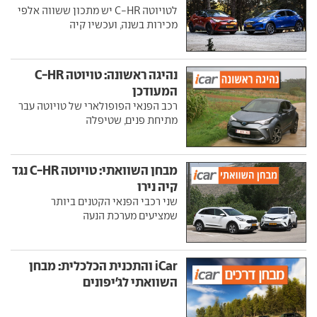
לטויוטה C-HR יש מתכון ששווה אלפי
מכירות בשנה, ועכשיו קיה
נהיגה ראשונה: טויוטה C-HR
המעודכן
רכב הפנאי הפופולארי של טויוטה עבר
מתיחת פנים, שטיפלה
מבחן השוואתי: טויוטה C-HR נגד
קיה נירו
שני רכבי הפנאי הקטנים ביותר
שמציעים מערכת הנעה
iCar והתכנית הכלכלית: מבחן
השוואתי לג'יפונים