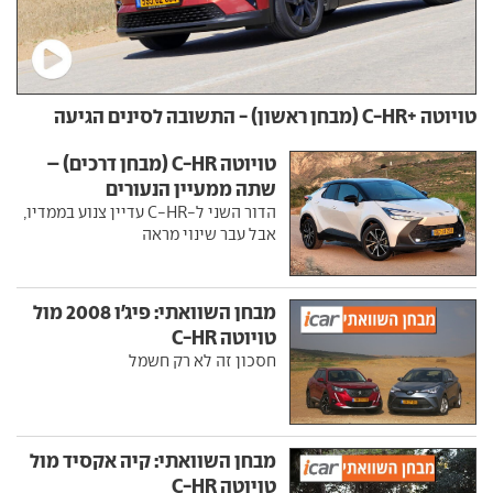
טויוטה +C-HR (מבחן ראשון) - התשובה לסינים הגיעה
טויוטה C-HR (מבחן דרכים) –
שתה ממעיין הנעורים
הדור השני ל-C-HR עדיין צנוע בממדיו,
אבל עבר שינוי מראה
מבחן השוואתי: פיג'ו 2008 מול
טויוטה C-HR
חסכון זה לא רק חשמל
מבחן השוואתי: קיה אקסיד מול
טויוטה C-HR