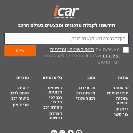
הירשמו לקבלת עדכונים ומבצעים בעולם הרכב
מאשר/ת את
תנאי השימוש
ומדיניות
הפרטיות
של iCar ומסכים/ה לקבל מכם
דברי פרסום.
אודות
תוכן
כלים ומידע
מדורים
מי אנחנו
מבחני רכב
השוואת
ליסינג
מכוניות
תנאי שימוש
חדשות רכב
מימון לרכב
רכב לפי
שאלות
רכב חשמלי
ביטוח רכב
תקציב
נפוצות
טרייד אין
מחירון רכב
דרושים
הצהרת
צור קשר
נגישות