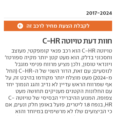
2017-2024
לקבלת הצעת מחיר לרכב זה
חוות דעת טויוטה C-HR
טויוטה C-HR הוא רכב פנאי קומפקטי, מעוצב
וחסכוני בדלק. הוא מעט קטן יותר מקיה ספורטז'
ויונדאי טוסון, ולכן מציע מרווח פנימי מוגבל
לנוסעים; עם זאת, הדור השני של ה-C-HR (החל
מ-2024) מעט מוצלח יותר מקודמו בהיבט זה, על
אף שמרווח הראש עדיין לא נדיב והגג הנמוך יחד
עם החלונות הקטנים מעניקים תחושה מעט
צפופה. המנוע ההיברידי הבסיסי של טויוטה C-
HR, בנפח 1.8 ליטרים, פועל באופן חלק ונעים, אם
כי הביצועים שלו לא מרשימים במיוחד והוא