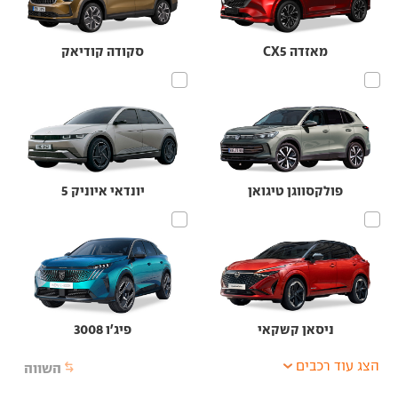
מאזדה CX5
סקודה קודיאק
פולקסווגן טיגואן
יונדאי איוניק 5
ניסאן קשקאי
פיג'ו 3008
הצג עוד רכבים
השווה