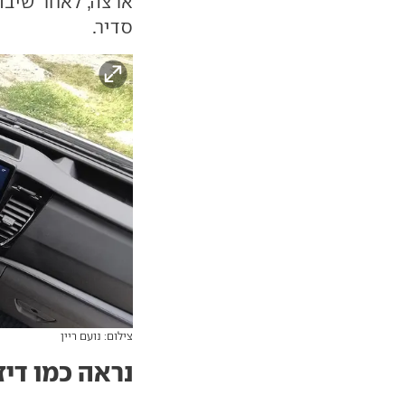
ארצה, לאחר שיבו
סדיר.
צילום: נועם ריין
נראה כמו דיז