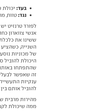
בעד:
יכולת עב
נגד:
טווח, מח
לפורד טרנזיט יש 
אנשי צווארון כחו
ששינו את כלכלת
השנייה, כשהציע א
של מכוניות נוסעי
היכולת להוביל ס
שהתפתחו באותה ת
זה שאפשר לבעלי 
ענקיות התעשייה,
להוביל אותם בין
ממה שיכולת לקבל