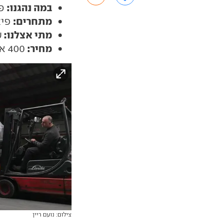
במה נהגנו:
פורד
מתחרים:
פיאט E-דוקאטו, מרצ
מתי אצלנו:
ע
מחיר:
400 אלף שקל
צילום: נועם ריין