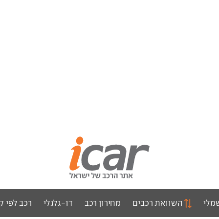
מלי
השוואת רכבים
מחירון רכב
דו-גלגלי
רכב לפי ק