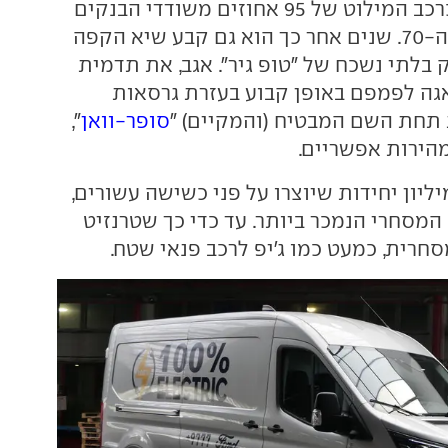
כך שהוא שימש כרכב המילוט של 95 אחוזים משודדי הבנקים
בבריטניה בשנות ה-70. שנים אחר כך הוא גם קבע שיא הקפה
ק בלתי נשכח של "טופ גיר". אגב, את תדמית
גה לפמפם באופן קבוע בעזרת גרסאות
ת תחת השם המבטיח (והמקיים) "
סופר-וואן
",
מהירות אפשריים.
ליון יחידות שיוצרו על פני כשישה עשורים,
המסחרי הנמכר ביותר. עד כדי כך שטרנזיט
חרית, כמעט כמו ג'יפ לרכב פנאי שטח.