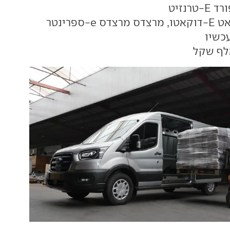
 E-טרנזיט
דס מרצדס e-ספרינטר
כשיו