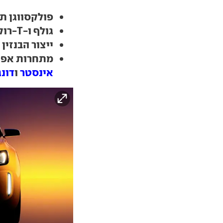
פולקסווגן תצ
גולף ו-T-רוק הבאים יוצעו גם כחשמליים
ייצור הבנזי
מתחרות אפש
אינסטר
ו
דונג