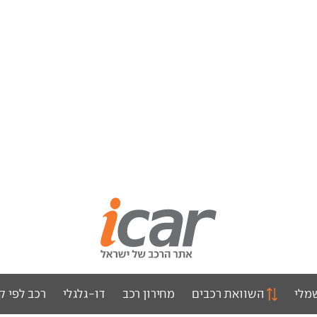
מלי
השוואת רכבים
מחירון רכב
דו-גלגלי
רכב לפי ק