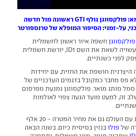
ווגן גולף GTI ראשונה מול חדשה
כני, על-זמני: הסיפור המופלא של טרנספורטר
פולקסווגן
חשפה איור ראשון לחשמלית
קטנה ועירונית, העשויה לשאת את השם ID1, יורשת חשמלית
סק לפני כשנתיים.
היצרנית חושפת את החזית, עם יחידות
א פס מחבר כמקובל בדגמים העדכניים של
 סמל מותג מואר. פולקסווגן נמנעת מפרסום
לב זה, למעט מועד הגעה צפוי לאולמות
שנתיים.
פולקסווגן חולקת עם העולם גם את מחיר המטרה - 20 אלף
רה של
פולו
בנזין בסיסית כיום. בשנה הבאה
ID
שתהיה סופר-מיני חשמלית, ותתחרה