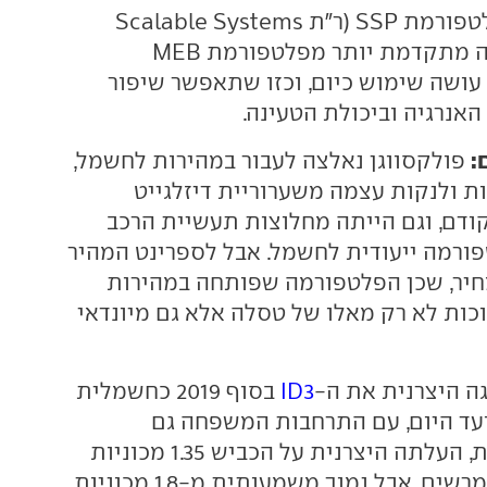
כבסיס תשמש פלטפורמת SSP (ר"ת Scalable Systems
Platform) שתהיה מתקדמת יותר מפלטפורמת MEB
עושה שימוש כיום, וכזו שתאפשר שיפור
אנרגיה וביכולת הטעינה.
:
פולקסווגן נאלצה לעבור במהירות לחשמל,
ות ולנקות עצמה משערוריית דיזלגייט
דם, וגם הייתה מחלוצות תעשיית הרכב
ורמה ייעודית לחשמל. אבל לספרינט המהיר
חיר, שכן הפלטפורמה שפותחה במהירות
וכות לא רק מאלו של טסלה אלא גם מיונדאי
ה היצרנית את ה-
ID3
בסוף 2019 כחשמלית
ועד היום, עם התרחבות המשפחה גם
לקטגוריות נוספות, העלתה היצרנית על הכביש 1.35 מכוניות
חשמליות. מספר מרשים, אבל נמוך משמעותית מ-1.8 מכוניות