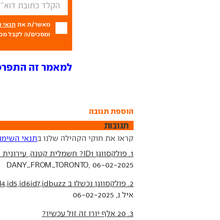
מאשר/ת את
תנאי 
ומסכים/ה לקבל מכם
למאמר זה התפרסמו 13 ת
הוספת תגובה
תגובות
קראו את חוקי הקהילה שלנו ב
תנאי השימו
1. פולקסווגן ID1? חשמלית קטנה, עירונית וזולה בדרך
DANY_FROM_TORONTO, 06-02-2025
2. פולקסווגן נכשלו ב id3,id4,id5,id6id7,idbuzz
איל נ, 06-02-2025
3. 20 אלף יורו זה זול עכשיו?