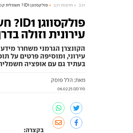
רכב
חדשות רכב
פולקסווגן ID1? חשמלית קטנה, עירונית וזולה בדרך
פולקסוו
עירונית וזולה בדרך
הקונצרן הגרמני משחרר מידע
בעתיד גם עם אופציה חשמלית.
מאת: הלל פוסק
פורסם 06.02.25
בקצרה: