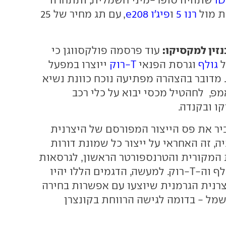
ת מול
רנו 5
ו
פיג'ו e208
, עם תג מחיר של 25
זין למקסיקו:
עוד פרסמה פולקסווגן כי
ל
גולף
וגרסת הפנאי
T-רוק
ייוצרו במפעל
מדובר בהצהרה מפתיעה נוכח כוונת נשיא
מפ, לחהטיל מכסי יבוא על כלי רכב
ו ובקנדה.
ר את פס הייצור המפורסם של היצרנית
יה, זה האחראי על ייצור כל שמונת דורות
 המקורית והטרנספורטר הראשון, לגרסאות
חשמליות של הגולף וה-T-רוק. למעשה, הדגמים הללו יהיו
צרנית הגרמנית שיוצעו עם אפשרות בחירה
חשמל - בדומה לגישה הרווחת בקונצרן