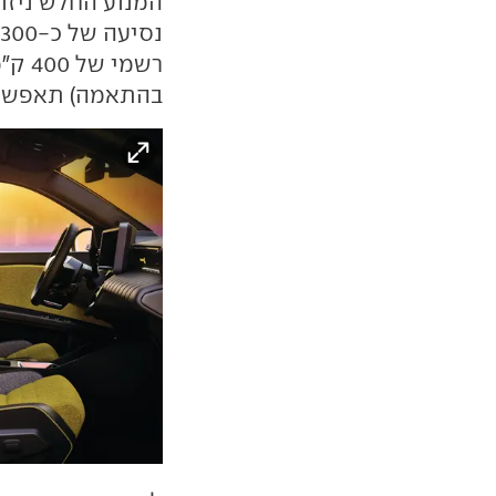
בהתאמה) תאפשר מילוי מ-15% ל-%