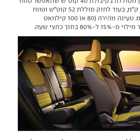
המנוע החלש ניזון מסוללה בקיבולת 40 קוט"ש שתאפשר טווח
נסיעה של כ-300 ק"מ, בעוד לחזק סוללת 52 קוט"ש וטווח
רשמי של 400 ק"מ. טעינה מהירה (80 או 100 קילוואט
80 בתוך כחצי שעה.