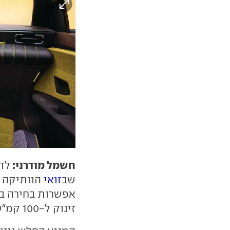
חשמל מודרני:
לדב
שב
זואי
זינוק ל-100 קמ"ש בפחות מ-8 שניות ליחידה החזקה יותר.