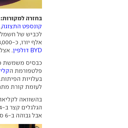
בחזרה למקורות:
קונספט התצוגה
אלף יורו, כ-8,000 יורו
BYD דולפין
. אצל
פלטפורמת ה
קליא
בעלויות הפיתוח. 
לעומת קורת מתח פ
אבל גבוהה ב-6 ס"מ. תא המטען צנוע ב-65 ליטר (326 ליטר).