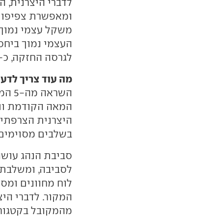
לדברי היצרנית, ה
ומאפשרת צפיפות 
לגרסה החזקה, כ-100 ק"ג פחות מפיז'ו e-208 למשל
מה עוד צריך לדע
המאה הקודמת ונ
בשלבים מסוימים 
סביבת הנהג עושה
לוח מחוונים ומסך
המקור. לדברי הי
מהמקובל בקטגורי