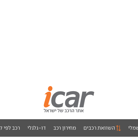
מלי
השוואת רכבים
מחירון רכב
דו-גלגלי
רכב לפי ק