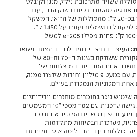
סוללה עשויה מתרכובת ניקל, מנגן וקובלט
אנרגיה מהטובות כיום בשוק הרכב, עם
משקל עצמי נמוך בכ-20 ק"ג מהסוללות של הזואי. המשקל
העצמי נמוך ביחס למקובל בחשמלית ועומד על 1,450 ק"ג
.
ת:
העיצוב החיצוני דומה לרכב התצוגה ושואב
השראה מה-5 המקורית ששווקה בשנות ה-70 וה-80 של
חשבה אחת המכוניות המוצלחות של
היצרנית הצרפתית, עם כמעט 9 מיליון יחידות שיוצרו ממנה,
אחת המכוניות הנמכרות בעולם.
 שימוש ניכר בחומרים מוחזרים וידידותיים
לסביבה, ומשלבת גישה עדכנית עם צמד מסכי "10 המשמשים
 מגע, ודיפון מושבים המזכיר את גרסת
צרנית, מערכות הבטיחות מתקדמות
ה וכוללות בין היתר בלימה אוטונומית גם