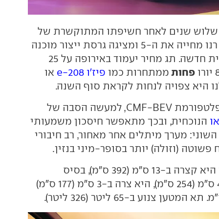
שלוש שנים לאחר חשיפתו המתוקשרת של
, רנו מחייה את ה-5 ומציגה גרסת ייצור מוכנה
לכביש של חשמלית חדשה. תג מחיר יעמוד באירופה על 25
פחות
ממתחרות כמו
פיז'ו e-208
או
נו היא צפויה לנחות לקראת סוף השנה.
כבסיס משמשת פלטפורמת CMF-BEV, למעשה הסבה של
ו
הנוכחית, ובכך מתאפשר חיסכון משמעותי
השוני: מערך מיתלים אחר מאחור, רב חיבורי
שוטה (וזולה) יותר בסופר-מיני בנזין.
בהשוואה לקליאו היא קצרה ב-13 ס"מ (392 ס"מ), בסיס
הגלגלים קצר ב-4 ס"מ (254 ס"מ), היא צרה ב-3 ס"מ (177 ס"מ)