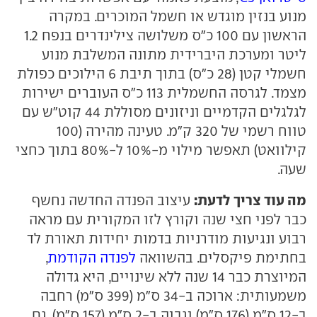
מנוע בנזין מוגדש או חשמל המוכרים. במקרה
הראשון עם 100 כ"ס משלושה צילינדרים בנפח 1.2
ליטר ומערכת היברידית מתונה המשלבת מנוע
חשמלי קטן (28 כ"ס) בתוך תיבת 6 הילוכים כפולת
מצמד. לגרסה החשמלית 113 כ"ס העוברים ישירות
לגלגלים הקדמיים וניזונים מסוללת 44 קוט"ש עם
טווח רשמי של 320 ק"מ. טעינה מהירה (100
קילוואט) תאפשר מילוי מ-10% ל-80% בתוך כחצי
שעה.
מה עוד צריך לדעת:
עיצוב הפנדה החדשה נחשף
כבר לפני חצי שנה וקורץ לזו המקורית עם מראה
רבוע ונגיעות מודרניות בדמות יחידות תאורת לד
בחתימת פיקסלים. בהשוואה
לפנדה הקודמת
,
המיוצרת כבר 14 שנה ללא שינויים, היא גדולה
משמעותית: ארוכה ב-34 ס"מ (399 ס"מ) רחבה
ב-12 ס"מ (176 ס"מ) וגבוה ב-2 ס"מ (157 ס"מ). גם