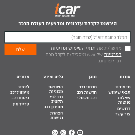
הירשמו לקבלת עדכונים ומבצעים בעולם הרכב
מאשר/ת את
תנאי השימוש
ומדיניות
הפרטיות
של iCar ומסכים/ה לקבל מכם
דברי פרסום.
אודות
תוכן
כלים ומידע
מדורים
מי אנחנו
מבחני רכב
השוואת
ליסינג
מכוניות
תנאי שימוש
חדשות רכב
מימון לרכב
רכב לפי
שאלות
רכב חשמלי
ביטוח רכב
תקציב
נפוצות
טרייד אין
מחירון רכב
דרושים
הצהרת
צור קשר
נגישות