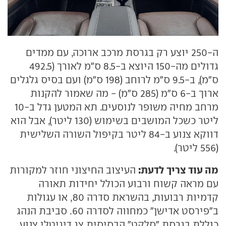
ה-250 יוצע רק בגרסת מרכב ארוכה, עם ממדים
גדולים מה-150 היוצא ב-8.5 ס"מ לאורך (492.5
ס"מ), ב-9.5 ס"מ לרוחב (198 ס"מ) ועם בסיס גלגלים
ארוך ב-6 ס"מ (285 ס"מ) - מה שאמור להקנות
מרחב מחיה משופר לנוסעים. תא המטען גדל ב-10
ליטר כשכל המושבים בשימוש (130 ליטר), אבל הוא
דווקא צנוע ב-84 ליטר בקיפול השורה השלישית
(556 ליטר).
מה עוד צריך לדעת:
העיצוב החיצוני חוזר למקורות
עם מראה קשוח ורבוע הכולל יחידות תאורה
קדמיות רבועות, בהשראת סדרה 80, או עגולות
ב"פירסט אדישן" כמחווה לסדרה 60. סביבת הנהג
כוללת בגרסת "סלקט" הבסיסית צג דיגיטלי צנוע