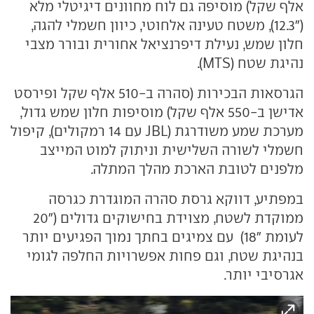
אלף שקל) מוסיפה גם לוח מחוונים דיגיטלי מלא
("12.3), משטח טעינה אלחוטי, כיוון חשמלי להגה,
חלון שמש, נעילת דיפרנציאל אחורית ובורר מצבי
נהיגת שטח (MTS).
הגרסאות הבכירות (סהרה ב-510 אלף שקל ופירסט
אדישן ב-550 אלף שקל) מוסיפות חלון שמש גדול,
מערכת שמע משודרגת (JBL עם 14 רמקולים), קיפול
חשמלי לשורה השלישית וניתוק למוט המייצב
מלפנים לטובת הארכת מהלך המתלה.
במפתיע, דווקא גרסת סהרה המוגדרת כגרסה
ממוקדת לשטח, מצוידת בחישוקים גדולים ("20
לעומת "18) עם צמיגים בחתך נמוך הפגיעים יותר
בנהיגת שטח, וגם פחות אפשרויות החלפה לגומי
אגרסיבי יותר.