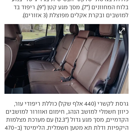
בלוח המחוונים ("7), מסך מגע קטן ("9), ריפוד בד
למושבים ובקרת אקלים מפוצלת (3 אזורים).
גרסת לקשרי (440 אלף שקל) כוללת ריפודי עור,
כיוון חשמלי למושב הנהג, חימום ואוורור למושבים
הקדמיים, מסך מגע גדול ("12.3) עם מערכת מצלמות
היקפיות ודלת תא מטען חשמלית. הלימיטד (ב-470