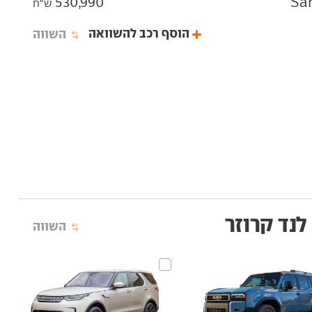
530,990
ש"ח
הוסף רכב להשוואה
השווה
לנד קרוזר
השווה