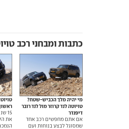
כתבות ומבחני רכב
טויו
מי יהיה מלך הכביש-שטח?
טויוטה
טויוטה לנד קרוזר מול לנד רובר
ראשון)
דיפנדר
15 ש
אם אתם מחפשים רכב אחד
את הל
שמסוגל לבצע בנוחות ועם
הנמכר