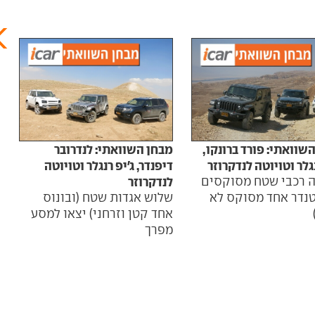
מבחן
גדול
שוואתי: פורד ברונקו,
מבחן השוואתי: לנדרובר
טויו
נגלר וטויוטה לנדקרוזר
דיפנדר, ג'יפ רנגלר וטויוטה
פאג'
 רכבי שטח מסוקסים
לנדקרוזר
וג'יפ
טנדר אחד מסוקס לא
שלוש אגדות שטח (ובונוס
אחד קטן וזרחני) יצאו למסע
מפרך