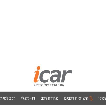
מלי
השוואת רכבים
מחירון רכב
דו-גלגלי
רכב לפי ק