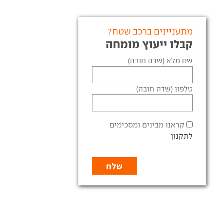
מתעניינים ברכב שטח?
קבלו ייעוץ מומחה
שם מלא (שדה חובה)
טלפון (שדה חובה)
קראנו מבינים ומסכימים
לתקנון
טויוטה לנדקרוזר קצר - מבחן
טויוטה לנד קרוזר (2021) -
רכב
 רכב
יום הולדת עשר הוא הזדמנות
 השטח הותיק פותח עשור
מצוינת למפגש נוסף עם
עם מנוע מחוזק ומספר
טויוטה