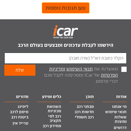
טען תגובות נוספות
הירשמו לקבלת עדכונים ומבצעים בעולם הרכב
מאשר/ת את
תנאי השימוש
ומדיניות
הפרטיות
של iCar ומסכים/ה לקבל מכם
דברי פרסום.
אודות
תוכן
כלים ומידע
מדורים
מי אנחנו
מבחני רכב
השוואת
ליסינג
מכוניות
תנאי שימוש
חדשות רכב
מימון לרכב
רכב לפי
שאלות
רכב חשמלי
ביטוח רכב
תקציב
נפוצות
טרייד אין
מחירון רכב
דרושים