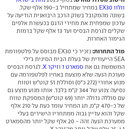
וולוו EX30
במחיר שמתחיל ב-190 אלף שקל.
בשונה מהמקובל בשוק הרכב היבואנית הודיעה על
עדכון שמפחית את מחירי הדגם בכעשרת אלפים
שקלים לגרסת הבסיס ועד 13 אלף שקל ברמות
הגימור האחרות.
מול התחרות:
נזכיר כי EX30 מבוסס על פלטפורמת
SEA הייעודית של בעלת הבית הסינית ג'ילי
המשמשת גם את
סמארט 1
ו
זיקר X
. לגרסת הבסיס
מערכת הנעה שלא מוצעת באחיו לפלטפורמה עם
מנוע אחורי (272 כ"ס) וסוללת 51 קוט"ש וטווח
נסיעה צנוע של 344 ק"מ בלבד. אותו מנוע מוצע גם
עם סוללה גדולה יותר (69 קוט"ש) המספקת טווח
של כ-470 ק"מ. תג המחיר עומד כעת על 210 אלף
שקל והוא עדיין גבוה ממתחריו הישירים בעלי
ממערכת הנעה זהה - 20 אלף שקל יותר מהסמארט