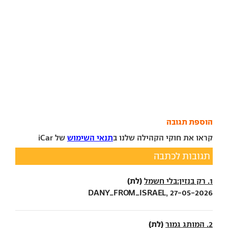
הוספת תגובה
קראו את חוקי הקהילה שלנו ב
תנאי השימוש
של iCar
תגובות לכתבה
(לת)
1. רק בנזין:בלי חשמל
DANY_FROM_ISRAEL, 27-05-2026
(לת)
2. המותג גמור