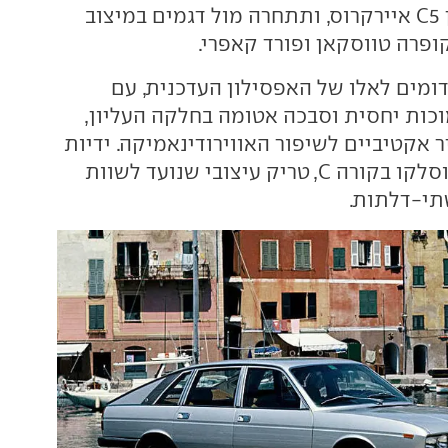
גרנדלנד וסיטרואן C5 איירקרוס, ותתחרה מול דגמים במיצוב
ופרה טווסקאן ופורד קאפרי.
 דומים לאלו של האפסילון העדכנית, עם
וכות יחסית וסבכה אטומה בחלקה העליון,
יר אקטיביים לשיפור האווירודינאמיקה. ידיות
הדלתות מאחור יוסלקו בקורה C, טריק עיצובי שנועד לשוות
תי-דלתות.