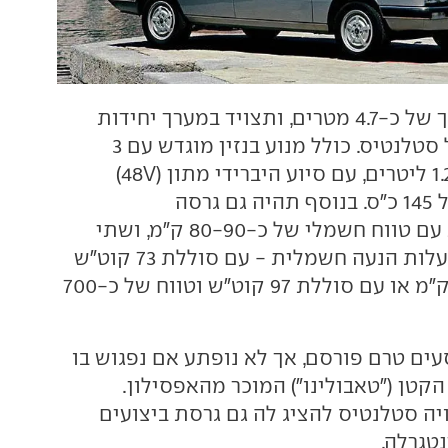
הגמא תהיה באורך של כ-4.7 מטרים, ותצויד במערך יחידות
ההנעה המוכר של סטלנטיס. כולל מנוע בנזין מוגדש עם 3
צילינדרים בנפח 1.2 ליטרים, עם סיוע היברידי מתון (48V)
והספק משולב של 145 כ"ס. בנוסף תהיה גם גרסה
היברידית-נטענת עם טווח חשמלי של כ-80-90 ק"מ, ושתי
גרסאות לפחות בעלות הנעה חשמלית - עם סוללת 73 קוט"ש
וטווח של כ-480 ק"מ או עם סוללת 97 קוט"ש וטווח של כ-700
עים טרם פורסם, אך לא נופתע אם נפגוש בו
קטן ("טאבולינו") המוכר מהאפסילון.
ה סטלנטיס להציג לה גם גרסת ביצועים