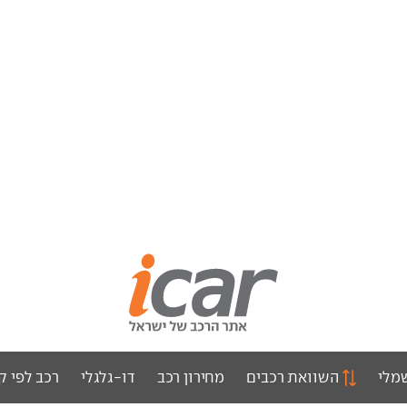
מלי
השוואת רכבים
מחירון רכב
דו-גלגלי
רכב לפי ק