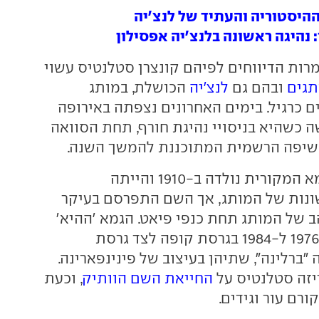
ההיסטוריה והעתיד של לנצ'יה
: נהיגה ראשונה בלנצ'יה אפסילון
רות הדיווחים לפיהם קונצרן סטלנטיס עשוי
תגים
ובהם גם
לנצ'יה
הכושלת, במותג
 כרגיל. בימים האחרונים נצפתה באירופה
ה כשהיא בניסויי נהיגת חורף, תחת הסוואה
שיפה הרשמית המתוכננת להמשך השנה.
נזכיר כי לנצ'יה גמא המקורית נולדה ב-1910 והייתה
ונות של המותג, אך השם התפרסם בעיקר
 של המותג תחת כנפי פיאט. הגמא ׳ההיא׳
יוצרה בין השנים 1976 ל-1984 בגרסת קופה לצד גרסת
ברלינה", שתיהן בעיצוב של פינינפארינה.
יזה סטלנטיס על
החייאת השם הוותיק
, וכעת
ורם עור וגידים.