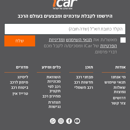
הירשמו לקבלת עדכונים ומבצעים בעולם הרכב
מאשר/ת את
תנאי השימוש
ומדיניות
הפרטיות
של iCar ומסכים/ה לקבל מכם
דברי פרסום.
אודות
תוכן
כלים ומידע
מדורים
מי אנחנו
מבחני רכב
השוואת
ליסינג
מכוניות
תנאי שימוש
חדשות רכב
מימון לרכב
רכב לפי
שאלות
רכב חשמלי
ביטוח רכב
תקציב
נפוצות
טרייד אין
מחירון רכב
דרושים
הצהרת
צור קשר
נגישות