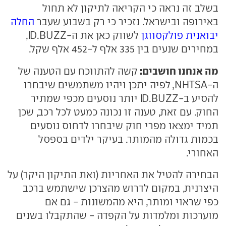
בשלב זה נראה כי הקריאה לתיקון לא תחול
באירופה ובישראל. נזכיר כי רק בשבוע שעבר
החלה
יבואנית פולקסווגן
לשווק כאן את ה-ID.BUZZ,
במחירים שנעים בין 335 אלף ל-452 אלף שקל.
מה אנחנו חושבים:
קשה להתווכח עם הטענה של
ה-NHTSA, לפיה יתכן ויהיו משתמשים שיבחרו
להסיע ב-ID.BUZZ יותר נוסעים מכפי שמתיר
החוק. עם זאת, טענה זו נכונה כמעט לכל רכב, שכן
תמיד ימצאו מפרי חוק שיבחרו לדחוס נוסעים
בכמות גדולה מהמותר. בעיקר ילדים בספסל
האחורי.
הבחירה להטיל את האחריות (ואת התיקון היקר) על
היצרנית, במקום לדרוש מהצרכן שישתמש ברכב
כפי שראוי ומותר, היא מהמשונות - גם אם
מוערכות ומלמדות על הקפדה - שהתקבלו בשנים