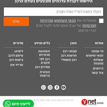
הירשמו לקבלת עדכונים ומבצעים בעולם הרכב
מאשר/ת את
תנאי השימוש
ומדיניות
הפרטיות
של iCar ומסכים/ה לקבל מכם
דברי פרסום.
אודות
תוכן
כלים ומידע
מדורים
מי אנחנו
מבחני רכב
השוואת
ליסינג
מכוניות
תנאי שימוש
חדשות רכב
מימון לרכב
רכב לפי
שאלות
רכב חשמלי
ביטוח רכב
תקציב
נפוצות
טרייד אין
מחירון רכב
דרושים
הצהרת
צור קשר
נגישות
כל הזכויות שמורות אי-קאר 2007 בע”מ
site by tq.soft
לייעוץ חינם