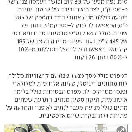
ס"מ, נפח מטען של 3.9 קוב וכושר העמסה צנוע של
כ-700 ק"ג, לצד כושר גרירה של 1.2 טון. יחידת
ההנעה כוללת מנוע אחורי בודד בהספק של 285
כ"ס, המאפשר לו לזנק ל-100 קמ"ש בתוך 7.9
שניות. סוללת 84 קוט"ש מבטיחה טווח תיאורטי
של 445 ק"מ, בעוד טעינה מהירה בקצב של 185
קילוואט מאפשרת מילוי של הסוללות מ-10%
ל-80% בתוך 26 דקות.
המפרט כולל מסך מגע ("12.9) עם קישוריות סלולר,
לוח מחוונים דיגיטלי, טעינה אלחוטית לסלולארי
ופנסי מטריקס-לד. מפרט הבטיחות כולל בלימה
אוטונומית, תיקון סטיה מנתיב, התרעת שטחים
מתים כולל מניעת מעבר לנתיב לא פנוי והתרעה על
פתיחת דלת ובקרת שיוט אדפטיבית.