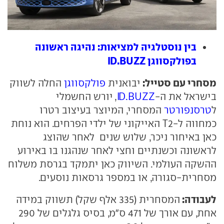
בין נוסטלגיה למציאות: נהיגה ראשונה
בפולקסווגן ID.BUZZ
מסחרי עם סטייל:
יבואנית
פולקסווגן
החלה לשווק
בישראל את ה-
ID.BUZZ
, יורש החשמלי
ל
טרסנפורטר
המסחרי, המיוצר בעיצוב רטרו
כמחווה ל-T2 האייקוני של ילדי הפרחים. הוא נוחת
כאן באיחור ניכר, שלוש שנים לאחר שהוצג
לראשונה וכשנתיים וחצי לאחר שנהגנו בו באירוע
ההשקה העולמי. השיווק כאן יתמקד בגרסת משלוח
מסחרית-סגורה, או במספר גרסאות נוסעים.
לעבודה:
המסחרית (335 אלף שקל) תשווק במידה
אחת, עם אורך של 471 ס"מ, בסיס גלגלים של 290