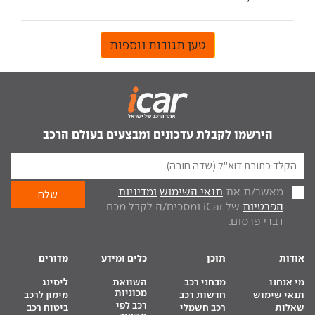
טען תגובות נוספות
הירשמו לקבלת עדכונים ומבצעים בעולם הרכב
מאשר/ת את
תנאי השימוש
ומדיניות
הפרטיות
של iCar ומסכים/ה לקבל מכם
דברי פרסום.
אודות
תוכן
כלים ומידע
מדורים
מי אנחנו
מבחני רכב
השוואת
ליסינג
מכוניות
תנאי שימוש
חדשות רכב
מימון לרכב
רכב לפי
שאלות
רכב חשמלי
ביטוח רכב