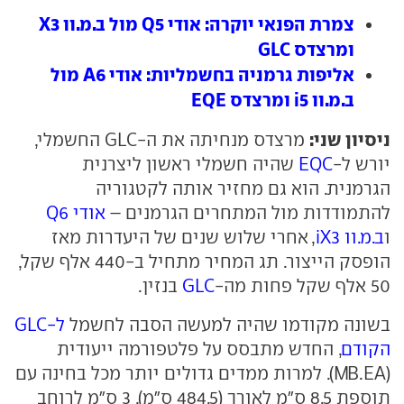
צמרת הפנאי יוקרה: אודי Q5 מול ב.מ.וו X3
ומרצדס GLC
אליפות גרמניה בחשמליות: אודי A6 מול
ב.מ.וו i5 ומרצדס EQE
ניסיון שני:
מרצדס מנחיתה את ה-GLC החשמלי,
יורש ל-
EQC
שהיה חשמלי ראשון ליצרנית
הגרמנית. הוא גם מחזיר אותה לקטגוריה
להתמודדות מול המתחרים הגרמנים –
אודי Q6
ו
ב.מ.וו iX3
, אחרי שלוש שנים של היעדרות מאז
הופסק הייצור. תג המחיר מתחיל ב-440 אלף שקל,
50 אלף שקל פחות מה-
GLC
בנזין.
בשונה מקודמו שהיה למעשה הסבה לחשמל
ל-GLC
הקודם
, החדש מתבסס על פלטפורמה ייעודית
(MB.EA). למרות ממדים גדולים יותר מכל בחינה עם
תוספת 8.5 ס"מ לאורך (484.5 ס"מ), 3 ס"מ לרוחב