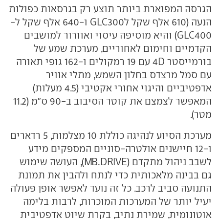
הגרסה המפוארת ביותר תוצע רק בגרסאות כפולות
הנעה (610 אלף שקל לGLC300 ו-640 אלף שקל ל-
GLC400) והיא מוסיפה עיסוי ואוורור למושבים
הקדמיים וחימום לאחוריים, מערכת שמע של
בורמייסטר 4D עם 19 רמקולים ו-162 גופי תאורה
עם סמל מרצדס בחלון השמש, מתלי אוויר
אדפטיביים והיגוי אחורי אקטיבי (4.5 מעלות)
המאפשר לצמצם את קוטר הסיבוב ב-90 ס"מ (11.2
מטר).
מערכת הסיוע לנהיגה כוללת 10 מצלמות, 5 רדארים
ו-12 חיישנים אולטרה-סוניים המספקים מידע
לשבב ניהול מתקדם (MB.DRIVE), העושה שימוש
גם בבינה מלאכותית כדי לנתח ולהבין את תמונת
התנועה סביב לרכב. כל זה נועד לאפשר אופן פעולה
יעיל יותר של המערכות המוכרות, לרבות בלימה
אוטונומית, שמירת נתיב, בקרת שיוט אדפטיבית