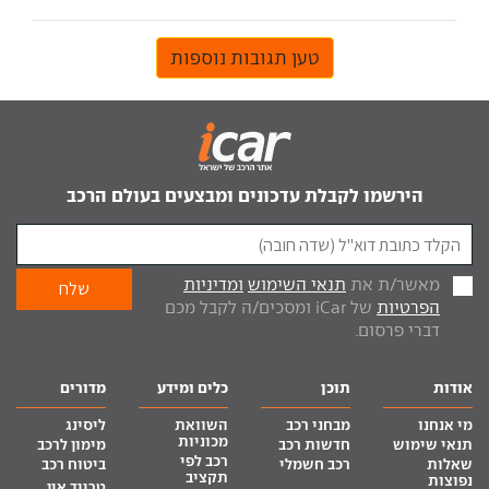
טען תגובות נוספות
הירשמו לקבלת עדכונים ומבצעים בעולם הרכב
מאשר/ת את
תנאי השימוש
ומדיניות
הפרטיות
של iCar ומסכים/ה לקבל מכם
דברי פרסום.
אודות
תוכן
כלים ומידע
מדורים
מי אנחנו
מבחני רכב
השוואת
ליסינג
מכוניות
תנאי שימוש
חדשות רכב
מימון לרכב
רכב לפי
שאלות
רכב חשמלי
ביטוח רכב
תקציב
נפוצות
טרייד אין