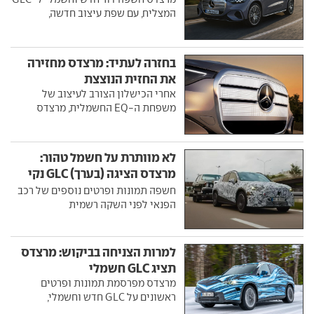
המצליח, עם שפת עיצוב חדשה,
בחזרה לעתיד: מרצדס מחזירה
את החזית הנוצצת
אחרי הכישלון הצורב לעיצוב של
משפחת ה-EQ החשמלית, מרצדס
לא מוותרת על חשמל טהור:
מרצדס הציגה (בערך) GLC נקי
מזיהום
חשפה תמונות ופרטים נוספים של רכב
הפנאי לפני השקה רשמית
למרות הצניחה בביקוש: מרצדס
תציג GLC חשמלי
מרצדס מפרסמת תמונות ופרטים
ראשונים על GLC חדש וחשמלי,