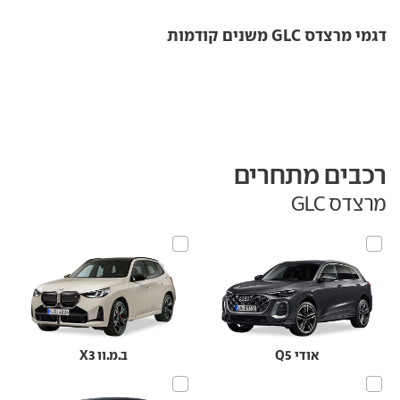
דגמי מרצדס GLC משנים קודמות
רכבים מתחרים
מרצדס GLC
אודי Q5
ב.מ.וו X3