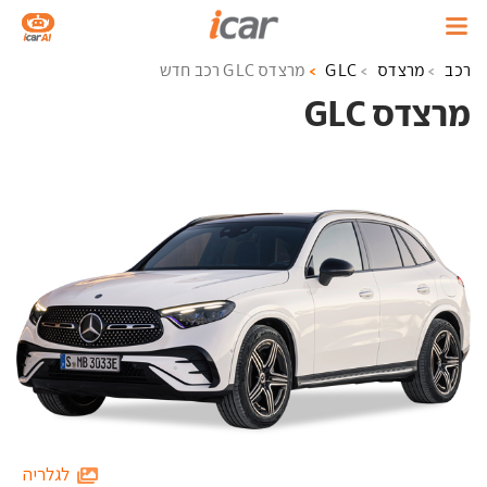
רכב
מרצדס
GLC
מרצדס GLC רכב חדש
מרצדס GLC ‏
לגלריה