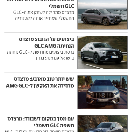
GLC חשמלי
מרצדס מתחילה לשווק את ה-GLC
החשמלי, שמחזיר אותה לקטגוריה
ביצועים על הגובה: מרצדס
הנחיתה GLC AMG
גרסת ביצועים מחודשת ל-GLC נוחתת
בישראל עם מנוע בנזין
שש יותר טוב מארבע: מרצדס
מחזירה את האקשן ל-AMG GLC
עם מסך במקום דשבורד: מרצדס
חשפה GLC חשמלי
מרצדס חשפה דור חדש וחשמלי ל-GLC