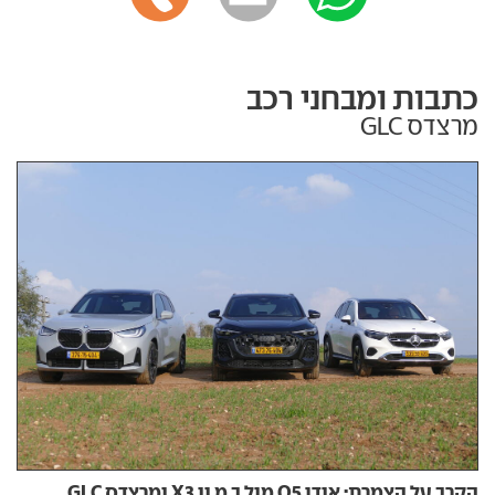
כתבות ומבחני רכב
מרצדס GLC
הקרב על הצמרת: אודי Q5 מול ב.מ.וו X3 ומרצדס GLC