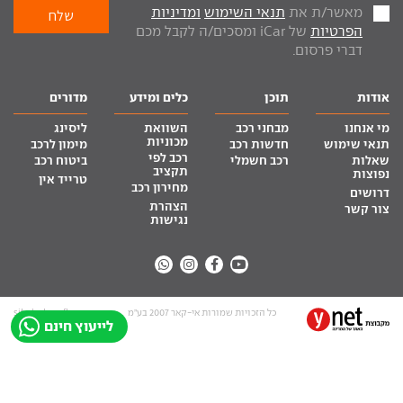
מאשר/ת את
תנאי השימוש
ומדיניות
הפרטיות
של iCar ומסכים/ה לקבל מכם
דברי פרסום.
אודות
תוכן
כלים ומידע
מדורים
מי אנחנו
מבחני רכב
השוואת
ליסינג
מכוניות
תנאי שימוש
חדשות רכב
מימון לרכב
רכב לפי
שאלות
רכב חשמלי
ביטוח רכב
תקציב
נפוצות
טרייד אין
מחירון רכב
דרושים
הצהרת
צור קשר
נגישות
כל הזכויות שמורות אי-קאר 2007 בע”מ
site by tq.soft
לייעוץ חינם