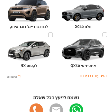
וולוו XC60
לנדרובר ריינג' רובר איווק
אינפיניטי QX50
לקסוס NX
הצג עוד רכבים
השווה
נשמח לייעץ בכל שאלה