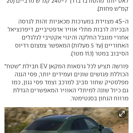
לאט יותר מהטורבו בדרך ל-240 קמ"ש מרביים (20
קמ"ש פחות).
ה-4S מצוידת במערכות מכאניות זהות לגרסה
הבכירה לרבות מתלי אוויר אדפטיביים, דיפרנציאל
אחורי מוגבל החלקה והיגוי אקטיבי לגלגלים
האחוריים (עד 5 מעלות) המאפשר צמצום רדיוס
הסיבוב במטר (11.1 מטר).
פורשה תציע לכל גרסאות המקאן EV חבילת "שטח"
הכוללת פגושים שונים ועמידים יותר, פסי הגנה
מפלסטיק שחור סביב למרכב וצמד פסי גגון, כמו
גם כיול שונה למיתלי האוויר המאפשרים הגדלת
מרווח הגחון בסנטימטר.