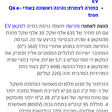
EV
בחזרה לצמרת: נהיגה ראשונה באודי Q6 e-
tron
הנעה לאחור:
פורשה
חשפה גרסת בסיס ל
מקאן EV
עם תג מחיר של 635 אלף שקל, 30 אלף שקל פחות
מהמקאן 4 שהיה הבסיסי בהיצע עד כה. הגרסה
החדשה מצוידת במנוע אחורי בודד (360 כ"ס)
המחובר ישירות לגלגלים הסמוכים אליו ומזניק את
המקאן ל-100 קמ"ש ב-5.7 שניות, איטי בחצי שניה
מהמקאן 4 כפול ההנעה (408 כ"ס), בעוד נתון
המהירות המרבית זהה (220 קמ"ש).
הוויתור על מנוע מלפנים מאפשר הפחתת משקל
של כ-110 ק"ג וגם מביא לצריכת חשמל נמוכה יותר
עם טווח נסיעה של 641 ק"מ, 28 ק"מ יותר מהמקאן
4. סוללת 95 קוט"ש במתח גבוה (800V) מאפשרת
טעינה אולטרה-מהירה (270 קילוואט) ומילוי